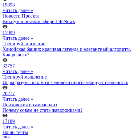
19898
Читать далее »
Новости Проекта
Викиум в прямом эфире LifeNews
15999
Читать далее »
Тренируй внимание
Ханойская башня: красивая легенда и элегантный алгоритм.
Как решить?
32757
Читать далее »
Тренируй мышление
Игры разума: как мозг человека программирует реальность
20217
Читать далее »
Психология и самоанализ
Почему совам не стать жаворонками?
17189
Читать далее »
Наши тесты
254