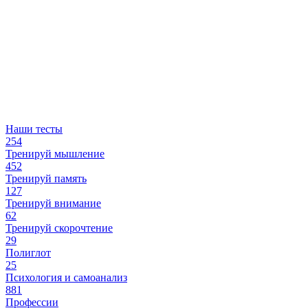
Наши тесты
254
Тренируй мышление
452
Тренируй память
127
Тренируй внимание
62
Тренируй скорочтение
29
Полиглот
25
Психология и самоанализ
881
Профессии