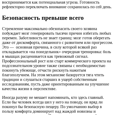
воспринимается как потенциальная угроза. Готовность
рефлекторно переключать внимание сохранилась по сей день.
Безопасность превыше всего
Стремление максимально обезопасить своего хозяина
побуждает мозг генерировать тысячи причин избегать любых
перемен. Заботливость не знает границ: мозг готов оберегать
даже от дискомфорта, связанного с развитием или прогрессом.
Это — основная причина, в силу которой всякий раз
откладывается «на понедельник» очередная тренировка: боль
в мышцах расценивается как тревожный сигнал.
Профессиональный рост или старт коммерческого проекта на
подсознательном уровне также связаны с необходимостью
покинуть убежище, отчасти рискнуть нажитым
благополучием. На этом механизме базируется тяга чтить
традиции и слушаться старших в ущерб собственным
исследованиям, пусть даже ориентированным на улучшение
качества жизни в перспективе.
Иногда разуму не мешает напоминать, кто здесь главный.
Если бы человек всегда шел у него на поводу, он вряд ли
покинул бы безопасную пещеру. По умолчанию выбор в
пользу комфорта доминирует над жаждой новизны и