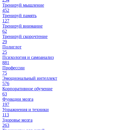
Тренируй мышление
452
Тренируй память
127
Тренируй внимание
62
Тренируй скорочтение
29
Полиглот
25
Психология и самоанализ
881
Профессии
75
Эмоциональный интеллект
576
Корпоративное обучение
63
Функции мозга
197
Упражнения и техники
113
Здоровье мозга
263