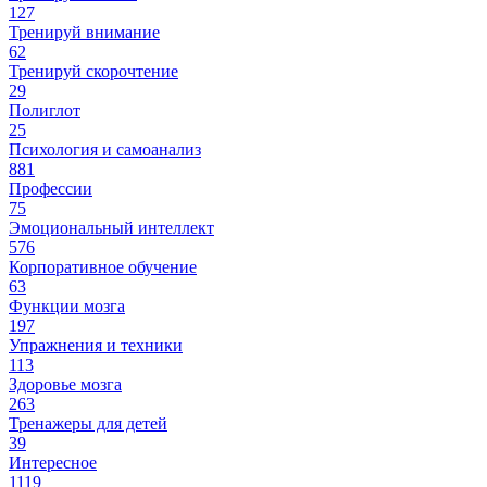
127
Тренируй внимание
62
Тренируй скорочтение
29
Полиглот
25
Психология и самоанализ
881
Профессии
75
Эмоциональный интеллект
576
Корпоративное обучение
63
Функции мозга
197
Упражнения и техники
113
Здоровье мозга
263
Тренажеры для детей
39
Интересное
1119