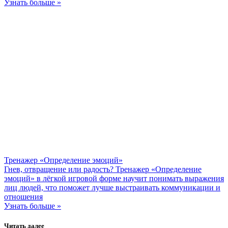
Узнать больше »
Тренажер «Определение эмоций»
Гнев, отвращение или радость? Тренажер «Определение
эмоций» в лёгкой игровой форме научит понимать выражения
лиц людей, что поможет лучше выстраивать коммуникации и
отношения
Узнать больше »
Читать далее