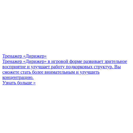
Тренажер «Дирижер»
Тренажер «Дирижер» в игровой форме развивает зрительное
восприятие и улучшает работу подкорковых структур. Вы
сможете стать более внимательным и улучшить
концентрацию.
Узнать больше »