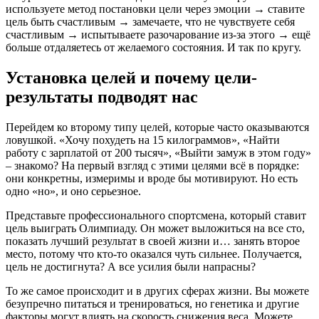
используете метод постановки цели через эмоции → ставите
цель быть счастливым → замечаете, что не чувствуете себя
счастливым → испытываете разочарование из-за этого → ещё
больше отдаляетесь от желаемого состояния. И так по кругу.
Установка целей и почему цели-
результаты подводят нас
Перейдем ко второму типу целей, которые часто оказываются
ловушкой. «Хочу похудеть на 15 килограммов», «Найти
работу с зарплатой от 200 тысяч», «Выйти замуж в этом году»
– знакомо? На первый взгляд с этими целями всё в порядке:
они конкретны, измеримы и вроде бы мотивируют. Но есть
одно «но», и оно серьезное.
Представьте профессионального спортсмена, который ставит
цель выиграть Олимпиаду. Он может выложиться на все сто,
показать лучший результат в своей жизни и… занять второе
место, потому что кто-то оказался чуть сильнее. Получается,
цель не достигнута? А все усилия были напрасны?
То же самое происходит и в других сферах жизни. Вы можете
безупречно питаться и тренироваться, но генетика и другие
факторы могут влиять на скорость снижения веса. Можете