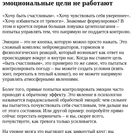
эмоциональные цели не работают
«Хочу быть счастливым». «Хочу чувствовать себя увереннее».
«Хочу избавиться от тревоги». Знакомые формулировки? В
этом и кроется первая большая ловушка целеполагания –
попытка управлять тем, что напрямую не поддается контролю.
Эмоции – это не кнопка, которую можно просто нажать. Это
сложный комплекс нейромедиаторов, гормонов и
физиологических реакций, который возникает как ответ на
происходящее вокруг и внутри нас. Когда вы ставите цель
«быть счастливым», это примерно то же самое, что пытаться
контролировать погоду – вы можете создать условия (взять
зонт, переехать в теплый климат), но не можете напрямую
управлять атмосферными явлениями.
Более того, прямые попытки контролировать эмоции часто
приводят к обратному эффекту. Это явление в психологии
называется парадоксальной обработкой эмоций: чем сильнее
вы пытаетесь почувствовать себя счастливым, тем дальше вы
от этого состояния. Или другой пример: попробуйте прямо
сейчас перестать нервничать – и вы, скорее всего,
почувствуете, как тревога только усиливается.
На уровне мозга это выглядит как замкнутый круг: вы