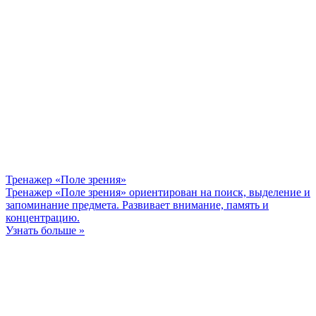
Тренажер «Поле зрения»
Тренажер «Поле зрения» ориентирован на поиск, выделение и
запоминание предмета. Развивает внимание, память и
концентрацию.
Узнать больше »