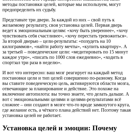
методы постановки целей, которые мы используем, могут
предопределить их судьбу.
Представьте три двери. За каждой из них – свой путь к
желаемому результату, своя установка целей. Первая дверь
ведет к эмоциональным целям: «хочу быть увереннее», «хочу
чувствовать себя счастливее», «хочу перестать тревожиться».
За второй дверью – цели-результаты: «похудеть на 10
килограммов», «найти работу мечты», «купить квартиру». А
за третьей – поведенческие цели: «медитировать по 15 минут
каждое утро», «писать по 1000 слов ежедневно», «ходить в
спортзал три раза в неделю».
И вот что интересно: ваш мозг реагирует на каждый метод
постановки цели и тип целей совершенно по-разному. Когда
вы ставите поведенческую цель, активируются области мозга,
отвечающие за планирование и действие. Это похоже на
включение автопилота: вы точно знаете, что делать дальше. А
вот с эмоциональными целями и целями-результатами всё
сложнее – они создают в мозге что-то вроде замкнутого круга,
где желание есть, а чёткого плана действий нет. Поэтому такая
установка целей не работает.
Установка целей и эмоции: Почему