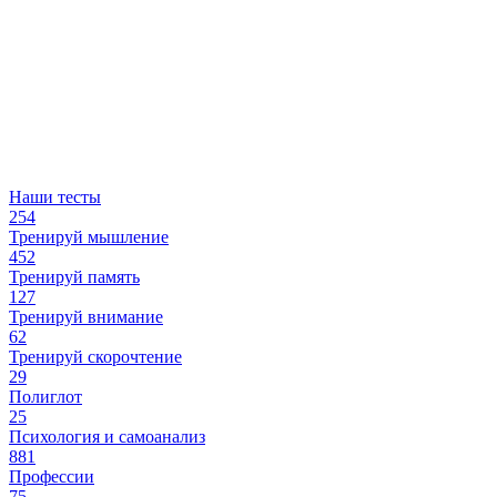
Наши тесты
254
Тренируй мышление
452
Тренируй память
127
Тренируй внимание
62
Тренируй скорочтение
29
Полиглот
25
Психология и самоанализ
881
Профессии
75