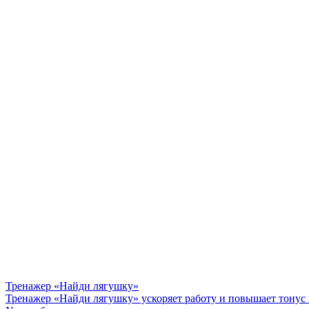
Тренажер «Найди лягушку»
Тренажер «Найди лягушку» ускоряет работу и повышает тонус 