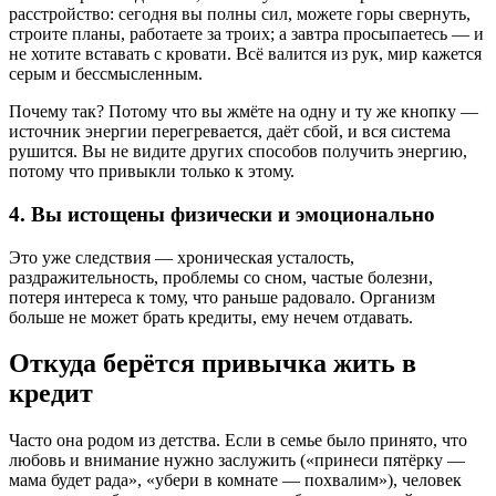
расстройство: сегодня вы полны сил, можете горы свернуть,
строите планы, работаете за троих; а завтра просыпаетесь — и
не хотите вставать с кровати. Всё валится из рук, мир кажется
серым и бессмысленным.
Почему так? Потому что вы жмёте на одну и ту же кнопку ―
источник энергии перегревается, даёт сбой, и вся система
рушится. Вы не видите других способов получить энергию,
потому что привыкли только к этому.
4. Вы истощены физически и эмоционально
Это уже следствия ― хроническая усталость,
раздражительность, проблемы со сном, частые болезни,
потеря интереса к тому, что раньше радовало. Организм
больше не может брать кредиты, ему нечем отдавать.
Откуда берётся привычка жить в
кредит
Часто она родом из детства. Если в семье было принято, что
любовь и внимание нужно заслужить («принеси пятёрку —
мама будет рада», «убери в комнате — похвалим»), человек