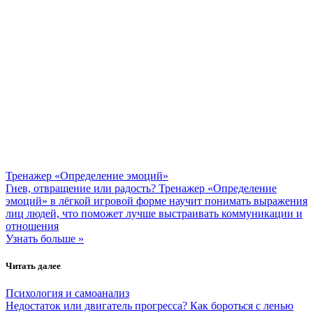
Тренажер «Определение эмоций»
Гнев, отвращение или радость? Тренажер «Определение
эмоций» в лёгкой игровой форме научит понимать выражения
лиц людей, что поможет лучше выстраивать коммуникации и
отношения
Узнать больше »
Читать далее
Психология и самоанализ
Недостаток или двигатель прогресса? Как бороться с ленью