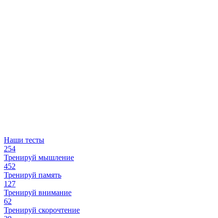
Наши тесты
254
Тренируй мышление
452
Тренируй память
127
Тренируй внимание
62
Тренируй скорочтение