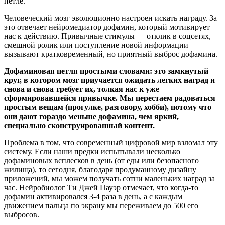
петле.
Человеческий мозг эволюционно настроен искать награду. За
это отвечает нейромедиатор дофамин, который мотивирует
нас к действию. Привычные стимулы — отклик в соцсетях,
смешной ролик или поступление новой информации —
вызывают кратковременный, но приятный выброс дофамина.
Дофаминовая петля простыми словами: это замкнутый
круг, в котором мозг приучается ожидать легких наград и
снова и снова требует их, толкая нас к уже
сформировавшейся привычке. Мы перестаем радоваться
простым вещам (прогулке, разговору, хобби), потому что
они дают гораздо меньше дофамина, чем яркий,
специально сконструированный контент.
Проблема в том, что современный цифровой мир взломал эту
систему. Если наши предки испытывали несколько
дофаминовых всплесков в день (от еды или безопасного
жилища), то сегодня, благодаря продуманному дизайну
приложений, мы можем получать сотни маленьких наград за
час. Нейробиолог Ти Джей Пауэр отмечает, что когда-то
дофамин активировался 3-4 раза в день, а с каждым
движением пальца по экрану мы переживаем до 500 его
выбросов.