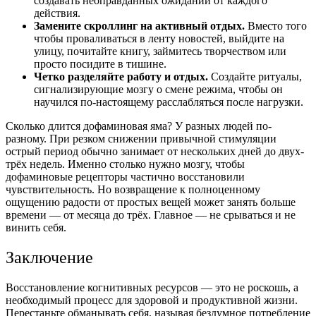
создавать неоправданных ожиданий от каждого
действия.
Замените скроллинг на активный отдых.
Вместо того
чтобы проваливаться в ленту новостей, выйдите на
улицу, почитайте книгу, займитесь творчеством или
просто посидите в тишине.
Четко разделяйте работу и отдых.
Создайте ритуалы,
сигнализирующие мозгу о смене режима, чтобы он
научился по-настоящему расслабляться после нагрузки.
Сколько длится дофаминовая яма? У разных людей по-
разному. При резком снижении привычной стимуляции
острый период обычно занимает от нескольких дней до двух-
трёх недель. Именно столько нужно мозгу, чтобы
дофаминовые рецепторы частично восстановили
чувствительность. Но возвращение к полноценному
ощущению радости от простых вещей может занять больше
времени — от месяца до трёх. Главное — не срываться и не
винить себя.
Заключение
Восстановление когнитивных ресурсов — это не роскошь, а
необходимый процесс для здоровой и продуктивной жизни.
Перестаньте обманывать себя, называя бездумное потребление