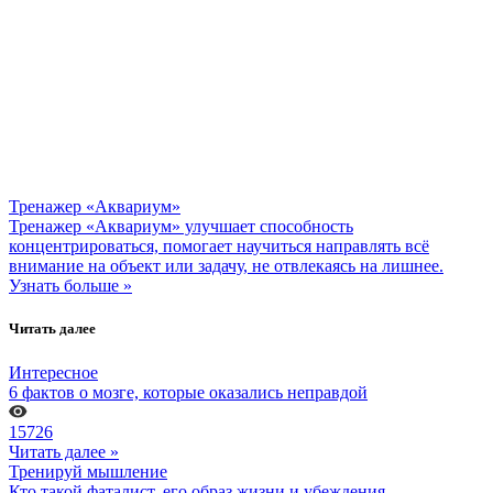
Тренажер «Аквариум»
Тренажер «Аквариум» улучшает способность
концентрироваться, помогает научиться направлять всё
внимание на объект или задачу, не отвлекаясь на лишнее.
Узнать больше »
Читать далее
Интересное
6 фактов о мозге, которые оказались неправдой
15726
Читать далее »
Тренируй мышление
Кто такой фаталист, его образ жизни и убеждения