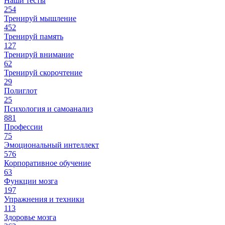
Наши тесты
254
Тренируй мышление
452
Тренируй память
127
Тренируй внимание
62
Тренируй скорочтение
29
Полиглот
25
Психология и самоанализ
881
Профессии
75
Эмоциональный интеллект
576
Корпоративное обучение
63
Функции мозга
197
Упражнения и техники
113
Здоровье мозга