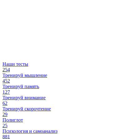
Наши тесты
254
Тренируй мышление
452
Тренируй память
127
Тренируй внимание
62
Тренируй скорочтение
29
Полиглот
25
Психология и самоанализ
881