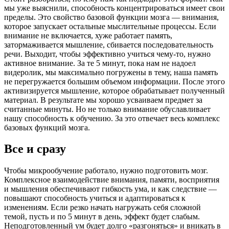
мы уже выяснили, способность концентрироваться имеет свои
пределы. Это свойство базовой функции мозга — внимания,
которое запускает остальные мыслительные процессы. Если
внимание не включается, хуже работает память,
затормаживается мышление, сбивается последовательность
речи. Выходит, чтобы эффективно учиться чему-то, нужно
активное внимание. За те 5 минут, пока нам не надоел
видеролик, мы максимально погружены в тему, наша память
не перегружается большим объемом информации. После этого
активизируется мышление, которое обрабатывает полученный
материал. В результате мы хорошо усваиваем предмет за
считанные минуты. Но не только внимание обуславливает
нашу способность к обучению. За это отвечает весь комплекс
базовых функций мозга.
Все и сразу
Чтобы микрообучение работало, нужно подготовить мозг.
Комплексное взаимодействие внимания, памяти, восприятия
и мышления обеспечивают гибкость ума, и как следствие —
повышают способность учиться и адаптироваться к
изменениям. Если резко начать нагружать себя сложной
темой, пусть и по 5 минут в день, эффект будет слабым.
Неподготовленный ум будет долго «разгоняться» и вникать в