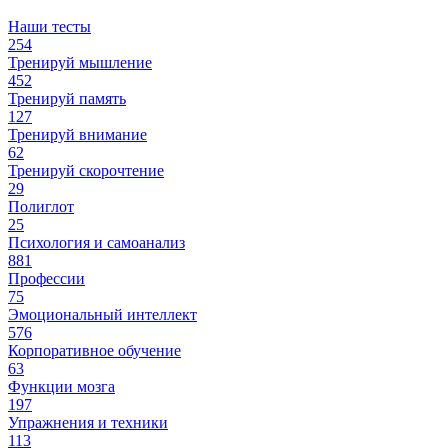
Наши тесты
254
Тренируй мышление
452
Тренируй память
127
Тренируй внимание
62
Тренируй скорочтение
29
Полиглот
25
Психология и самоанализ
881
Профессии
75
Эмоциональный интеллект
576
Корпоративное обучение
63
Функции мозга
197
Упражнения и техники
113