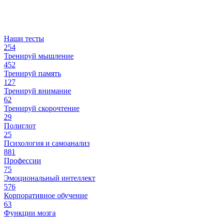
Наши тесты
254
Тренируй мышление
452
Тренируй память
127
Тренируй внимание
62
Тренируй скорочтение
29
Полиглот
25
Психология и самоанализ
881
Профессии
75
Эмоциональный интеллект
576
Корпоративное обучение
63
Функции мозга