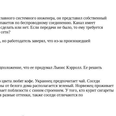
 главного системного инженера, он представил собственный
х пакетов по беспроводному соединению. Канал имеет
 сделать или нет. Если передачи не было, то ему требуется
 сети?
, но работодатель заверял, что из-за произошедшей
едположение, что ее придумал Льюис Кэрролл. Ее решить
о цвета любят кофе. Украинец предпочитает чай. Соседи
роны от белого дома располагается зеленый. Норвежец проживает
ивает поблизости с синим строением. У того, кто курит сигареты
в разные оттенки, также соседи отличаются по