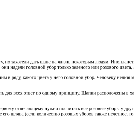
у, но захотели дать шанс на жизнь некоторым людям. Иноплане
они надели головной убор только зеленого или розового цвета, а
им в ряду, какого цвета у него головной убор. Человеку нельзя 
ать для всех ответ по одному принципу. Шапки расположены в х
рвому отвечающему нужно посчитать все розовые уборы у других
 его шляпа (если количество розовых уборов также нечетное, т