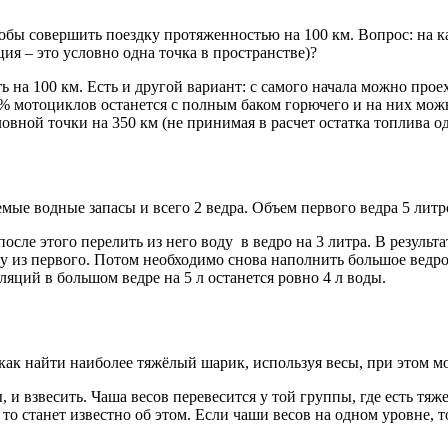
тобы совершить поездку протяженностью на 100 км. Вопрос: на к
ия – это условно одна точка в пространстве)?
ь на 100 км. Есть и другой вариант: с самого начала можно проех
% мотоциклов останется с полным баком горючего и на них можно
ловной точки на 350 км (не принимая в расчет остатка топлива од
емые водные запасы и всего 2 ведра. Объем первого ведра 5 литро
после этого перелить из него воду в ведро на 3 литра. В результа
у из первого. Потом необходимо снова наполнить большое ведро 
ляций в большом ведре на 5 л останется ровно 4 л воды.
 как найти наиболее тяжёлый шарик, используя весы, при этом м
ы, и взвесить. Чаша весов перевесится у той группы, где есть т
то станет известно об этом. Если чаши весов на одном уровне, то