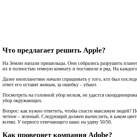
Что предлагает решить Apple?
На Землю напали пришельцы. Они собрались разрушить планет
их в полностью темную комнату и поставили в ряд. На каждого 
Далее инопланетяне начали спрашивать у того, кто был последн
ответ его оставят живым, за ошибку – убьют.
Посмотреть на головной убор нельзя, не удастся скоординиров
убор окружающих.
Вопрос: как нужно ответить, чтобы спасти максимум людей? Пе
четное – зеленый. Следующий должен вычислить, в каком цвете
всеми. У первого отвечающего шанс на удачу 50/50.
Как проверяет компания Adobe?