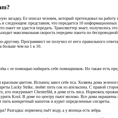
mm?
ую загадку. Ее описал человек, который претендовал на работу
суть в следующем: представим, что передается 10 информационны
то пакет не удастся передать. Трансмиттер знает, получилось это
выходит максимальная скорость передачи пакета по беспроводной
 по-другому. Программист не получил от него правильного ответа
 больше чем на 1 к 10.
тобы с ее помощью набирать себе помощников. Но также есть пр
красным цветом. Испанец завел себе пса. Хозяева дома зеленог
ареты Lucky Strike, любят пить сок из апельсина. С правой сто
ех, кто покуривает Chesterfild, в доме есть лиса. Норвежец прож
курить Kool. В доме по центру пьют молоко. Все дома окрашены 
ит пить конкретный напиток и курит определенные сигареты.
ра? Разгадка: норвежец пьёт воду, а у японца есть зебра.