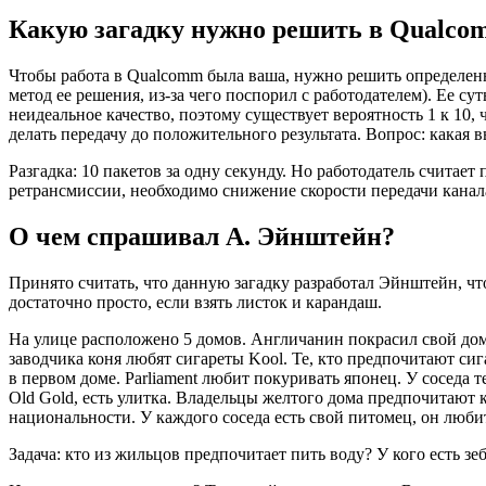
Какую загадку нужно решить в Qualco
Чтобы работа в Qualcomm была ваша, нужно решить определенн
метод ее решения, из-за чего поспорил с работодателем). Ее 
неидеальное качество, поэтому существует вероятность 1 к 10, ч
делать передачу до положительного результата. Вопрос: какая 
Разгадка: 10 пакетов за одну секунду. Но работодатель считает
ретрансмиссии, необходимо снижение скорости передачи канала
О чем спрашивал А. Эйнштейн?
Принято считать, что данную загадку разработал Эйнштейн, ч
достаточно просто, если взять листок и карандаш.
На улице расположено 5 домов. Англичанин покрасил свой дом 
заводчика коня любят сигареты Kool. Те, кто предпочитают сиг
в первом доме. Parliament любит покуривать японец. У соседа т
Old Gold, есть улитка. Владельцы желтого дома предпочитают 
национальности. У каждого соседа есть свой питомец, он люб
Задача: кто из жильцов предпочитает пить воду? У кого есть зеб