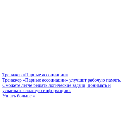
Тренажер «Парные ассоциации»
Тренажер «Парные ассоциации» улучшит рабочую память.
Сможете легче решать логические задачи, понимать и
усваивать сложную информацию.
Узнать больше »