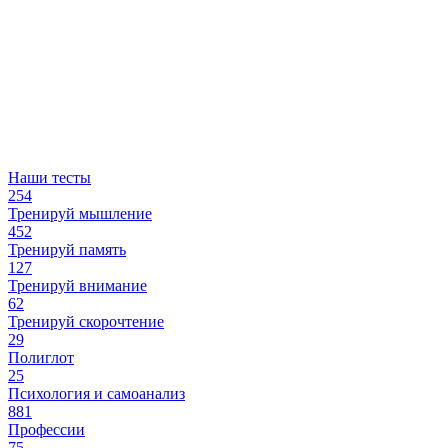
Наши тесты
254
Тренируй мышление
452
Тренируй память
127
Тренируй внимание
62
Тренируй скорочтение
29
Полиглот
25
Психология и самоанализ
881
Профессии
75