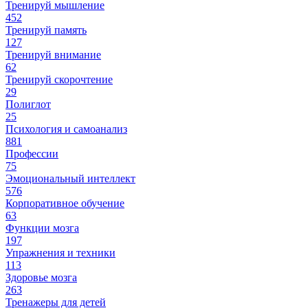
Тренируй мышление
452
Тренируй память
127
Тренируй внимание
62
Тренируй скорочтение
29
Полиглот
25
Психология и самоанализ
881
Профессии
75
Эмоциональный интеллект
576
Корпоративное обучение
63
Функции мозга
197
Упражнения и техники
113
Здоровье мозга
263
Тренажеры для детей