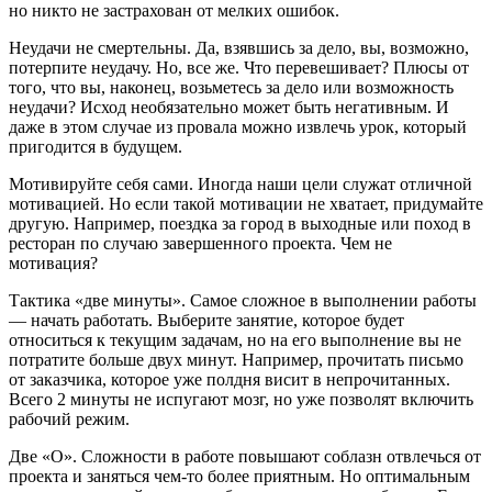
но никто не застрахован от мелких ошибок.
Неудачи не смертельны. Да, взявшись за дело, вы, возможно,
потерпите неудачу. Но, все же. Что перевешивает? Плюсы от
того, что вы, наконец, возьметесь за дело или возможность
неудачи? Исход необязательно может быть негативным. И
даже в этом случае из провала можно извлечь урок, который
пригодится в будущем.
Мотивируйте себя сами. Иногда наши цели служат отличной
мотивацией. Но если такой мотивации не хватает, придумайте
другую. Например, поездка за город в выходные или поход в
ресторан по случаю завершенного проекта. Чем не
мотивация?
Тактика «две минуты». Самое сложное в выполнении работы
— начать работать. Выберите занятие, которое будет
относиться к текущим задачам, но на его выполнение вы не
потратите больше двух минут. Например, прочитать письмо
от заказчика, которое уже полдня висит в непрочитанных.
Всего 2 минуты не испугают мозг, но уже позволят включить
рабочий режим.
Две «О». Сложности в работе повышают соблазн отвлечься от
проекта и заняться чем-то более приятным. Но оптимальным