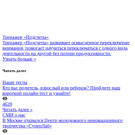
Тренажер «Подсчеты»
Тренажер «Подсчеты» развивает осмысленное переключение
внимания, помогает научиться переключаться с одного вида
деятельности на другой без потери продуктивности.
Узнать больше »
Читать далее
Наши тесты
Кто вы: родитель, взрослый или ребенок? Пройдите наш
короткий онлайн-тест и узнайте!
4620
Читать далее »
СМИ о нас
В Москве открылся Центр молодежного инновационного
творчества «СуперЛаб»