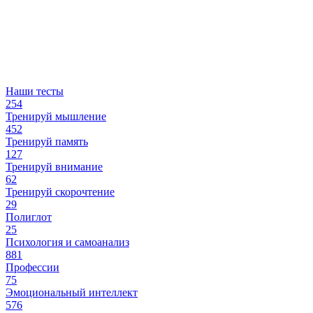
Наши тесты
254
Тренируй мышление
452
Тренируй память
127
Тренируй внимание
62
Тренируй скорочтение
29
Полиглот
25
Психология и самоанализ
881
Профессии
75
Эмоциональный интеллект
576