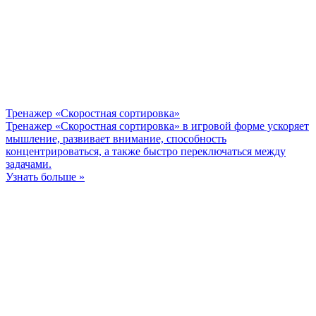
Тренажер «Скоростная сортировка»
Тренажер «Скоростная сортировка» в игровой форме ускоряет
мышление, развивает внимание, способность
концентрироваться, а также быстро переключаться между
задачами.
Узнать больше »