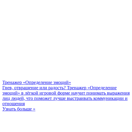
Тренажер «Определение эмоций»
Гнев, отвращение или радость? Тренажер «Определение
эмоций» в лёгкой игровой форме научит понимать выражения
лиц людей, что поможет лучше выстраивать коммуникации и
отношения
Узнать больше »