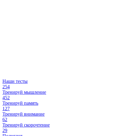
Наши тесты
254
Тренируй мышление
452
Тренируй память
127
Тренируй внимание
62
Тренируй скорочтение
29
Полиглот