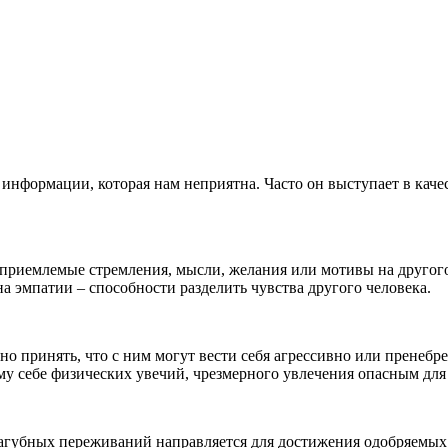
формации, которая нам неприятна. Часто он выступает в качест
приемлемые стремления, мысли, желания или мотивы на другого
на эмпатии – способности разделить чувства другого человека.
дно принять, что с ним могут вести себя агрессивно или пренеб
му себе физических увечий, чрезмерного увлечения опасным для
агубных переживаний направляется для достижения одобряемых