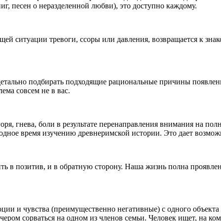
иг, песен о неразделенной любви), это доступно каждому.
ей ситуации тревоги, ссоры или давления, возвращается к знак
етально подбирать подходящие рациональные причины появления
ема совсем не в вас.
оря, гнева, боли в результате перенаправления внимания на по
бодное время изучению древнеримской истории. Это дает возмож
ь в позитив, и в обратную сторону. Наша жизнь полна проявлен
ции и чувства (преимущественно негативные) с одного объекта н
чером сорваться на одном из членов семьи. Человек ищет, на ком 