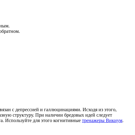
нным.
 обратном.
язан с депрессией и галлюцинациями. Исходя из этого,
зную структуру. При наличии бредовых идей следует
га. Используйте для этого когнитивные
тренажеры Викиум
.