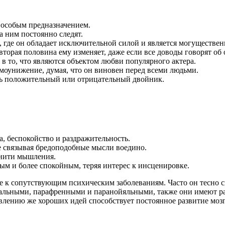
 особым предназначением.
а ним постоянно следят.
 где он обладает исключительной силой и является могуществе
вторая половина ему изменяет, даже если все доводы говорят об
 в то, что являются объектом любви популярного актера.
моунижение, думая, что он виновен перед всеми людьми.
есть положительный или отрицательный двойник.
а, беспокойство и раздражительность.
е связывая бредоподобные мысли воедино.
 нити мышления.
м и более спокойным, теряя интерес к инсценировке.
 к сопутствующим психическим заболеваниям. Часто он тесно св
альными, парафренными и паранойяльными, также они имеют ра
влению же хороших идей способствует постоянное развитие моз