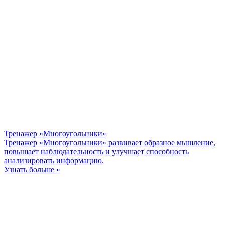
Тренажер «Многоугольники»
Тренажер «Многоугольники» развивает образное мышление,
повышает наблюдательность и улучшает способность
анализировать информацию.
Узнать больше »