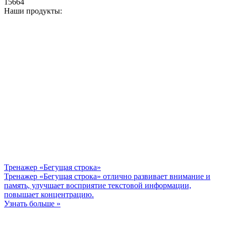
15664
Наши продукты:
Тренажер «Бегущая строка»
Тренажер «Бегущая строка» отлично развивает внимание и
память, улучшает восприятие текстовой информации,
повышает концентрацию.
Узнать больше »