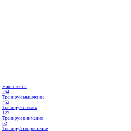
Наши тесты
254
Тренируй мышление
452
Тренируй память
127
Тренируй внимание
62
Тренируй скорочтение