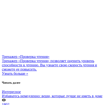
Тренажер «Проверка чтения»
Тренажер «Проверка чтения» позволяет оценить уровень
способности к чтению. Вы узнаете свою скорость чтения и
сможете ее повысить.
Узнать больше »
Читать далее
Интересное
Избавьтесь немедленно: вещи, которые лучше не иметь в доме
1802