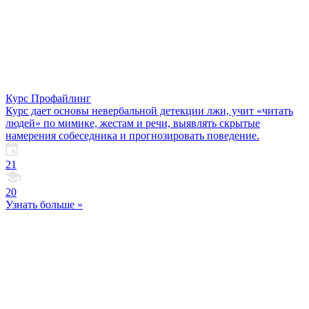
Курс Профайлинг
Курс дает основы невербальной детекции лжи, учит «читать
людей» по мимике, жестам и речи, выявлять скрытые
намерения собеседника и прогнозировать поведение.
21
20
Узнать больше »