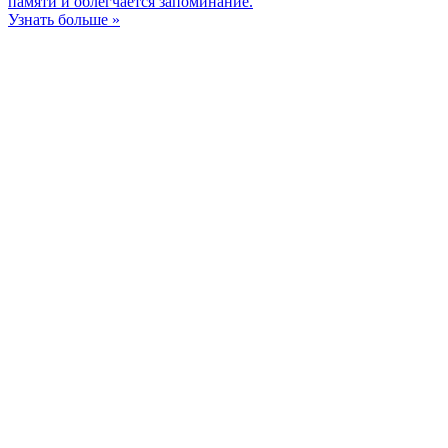
памяти и облегчается запоминание.
Узнать больше »