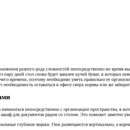
кновения разного рода сложностей непосредственно во время в
ерез пару дней стол снова будет завален кучей бумаг, в которых 
чего времени, поэтому необходимо уметь правильно ее организов
т необходимость оставаться в офисе сверх нормы или же забират
ами
ачинаться непосредственно с организации пространства, в кото
ь шкаф для документов рядом со столом. Это поможет заметно у
циальные глубокие ящики. Они размещаются вертикально, а кор