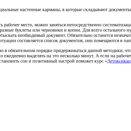
ециальные настенные карманы, в которые складывают документы
ь рабочее место, можно заняться непосредственно систематизаци
бразные буклеты или черновики и копии. Для всего остального 
тыскать необходимый документ. Обязательно останется незначите
ситуации составляется список документов, они помещаются в пап
о в обязательном порядке придерживаться данной методики, что
о ежедневно выделять на это несколько минут. А если на рабочем
сстановить сон и позитивный настрой поможет курс «
Детоксикац