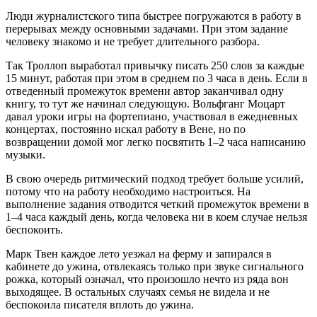
Люди журналистского типа быстрее погружаются в работу в
перерывах между основными задачами. При этом задание
человеку знакомо и не требует длительного разбора.
Так Троллоп выработал привычку писать 250 слов за каждые
15 минут, работая при этом в среднем по 3 часа в день. Если в
отведенный промежуток времени автор заканчивал одну
книгу, то тут же начинал следующую. Вольфганг Моцарт
давал уроки игры на фортепиано, участвовал в ежедневных
концертах, постоянно искал работу в Вене, но по
возвращении домой мог легко посвятить 1–2 часа написанию
музыки.
В свою очередь ритмический подход требует больше усилий,
потому что на работу необходимо настроиться. На
выполнение задания отводится четкий промежуток времени в
1–4 часа каждый день, когда человека ни в коем случае нельзя
беспокоить.
Марк Твен каждое лето уезжал на ферму и запирался в
кабинете до ужина, отвлекаясь только при звуке сигнального
рожка, который означал, что произошло нечто из ряда вон
выходящее. В остальных случаях семья не видела и не
беспокоила писателя вплоть до ужина.