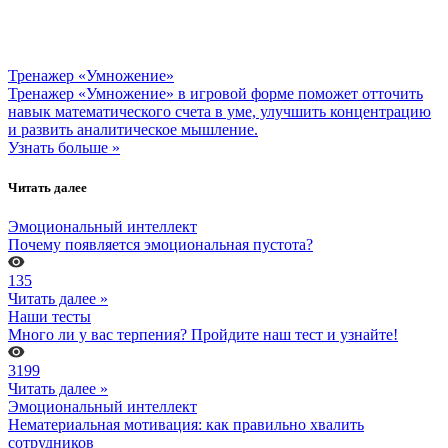
Тренажер «Умножение»
Тренажер «Умножение» в игровой форме поможет отточить
навык математического счета в уме, улучшить концентрацию
и развить аналитическое мышление.
Узнать больше »
Читать далее
Эмоциональный интеллект
Почему появляется эмоциональная пустота?
135
Читать далее »
Наши тесты
Много ли у вас терпения? Пройдите наш тест и узнайте!
3199
Читать далее »
Эмоциональный интеллект
Нематериальная мотивация: как правильно хвалить
сотрудников