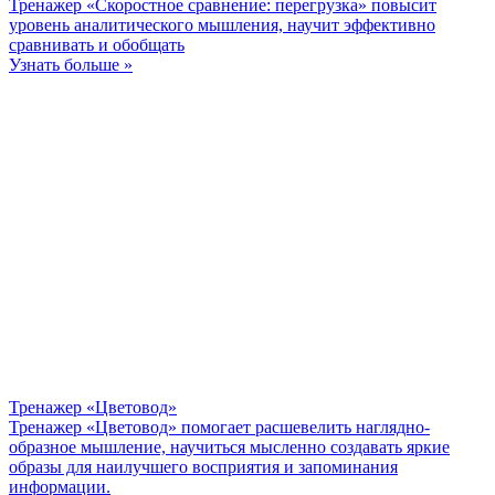
Тренажер «Скоростное сравнение: перегрузка» повысит
уровень аналитического мышления, научит эффективно
сравнивать и обобщать
Узнать больше »
Тренажер «Цветовод»
Тренажер «Цветовод» помогает расшевелить наглядно-
образное мышление, научиться мысленно создавать яркие
образы для наилучшего восприятия и запоминания
информации.