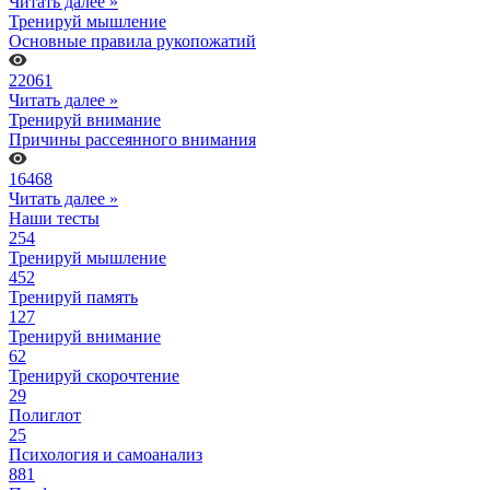
Читать далее »
Тренируй мышление
Основные правила рукопожатий
22061
Читать далее »
Тренируй внимание
Причины рассеянного внимания
16468
Читать далее »
Наши тесты
254
Тренируй мышление
452
Тренируй память
127
Тренируй внимание
62
Тренируй скорочтение
29
Полиглот
25
Психология и самоанализ
881