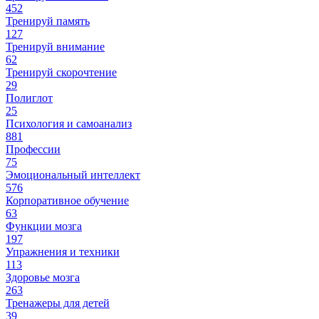
452
Тренируй память
127
Тренируй внимание
62
Тренируй скорочтение
29
Полиглот
25
Психология и самоанализ
881
Профессии
75
Эмоциональный интеллект
576
Корпоративное обучение
63
Функции мозга
197
Упражнения и техники
113
Здоровье мозга
263
Тренажеры для детей
39