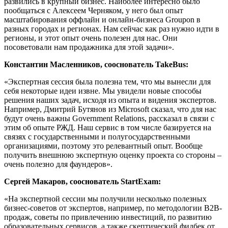
развились в крупный бизнес. Наиболее интересно было
пообщаться с Алексеем Черняком, у него был опыт
масштабирования оффлайн и онлайн-бизнеса Groupon в
разных городах и регионах. Нам сейчас как раз нужно идти в
регионы, и этот опыт очень полезен для нас. Они
посоветовали нам продажника для этой задачи».
Константин Масленников, сооснователь TakeBus:
«Экспертная сессия была полезна тем, что мы вынесли для
себя некоторые идеи извне. Мы увидели новые способы
решения наших задач, исходя из опыта и видения экспертов.
Например, Дмитрий Бутянов из Microsoft сказал, что для нас
будут очень важны Government Relations, рассказал в связи с
этим об опыте РЖД. Наш сервис в том числе базируется на
связях с государственными и полугосударственными
организациями, поэтому это релевантный опыт. Вообще
получить внешнюю экспертную оценку проекта со стороны –
очень полезно для фаундеров».
Сергей Макаров, сооснователь StartExam:
«На экспертной сессии мы получили несколько полезных
бизнес-советов от экспертов, например, по методологии B2B-
продаж, советы по привлечению инвестиций, по развитию
образовательных сервисов, а также скептический фидбек от