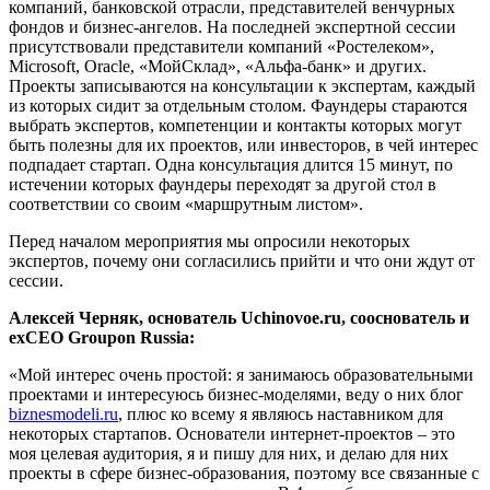
компаний, банковской отрасли, представителей венчурных
фондов и бизнес-ангелов. На последней экспертной сессии
присутствовали представители компаний «Ростелеком»,
Microsoft, Oracle, «МойСклад», «Альфа-банк» и других.
Проекты записываются на консультации к экспертам, каждый
из которых сидит за отдельным столом. Фаундеры стараются
выбрать экспертов, компетенции и контакты которых могут
быть полезны для их проектов, или инвесторов, в чей интерес
подпадает стартап. Одна консультация длится 15 минут, по
истечении которых фаундеры переходят за другой стол в
соответствии со своим «маршрутным листом».
Перед началом мероприятия мы опросили некоторых
экспертов, почему они согласились прийти и что они ждут от
сессии.
Алексей Черняк, основатель Uchinovoe.ru, сооснователь и
exCEO Groupon Russia:
«Мой интерес очень простой: я занимаюсь образовательными
проектами и интересуюсь бизнес-моделями, веду о них блог
biznesmodeli.ru
, плюс ко всему я являюсь наставником для
некоторых стартапов. Основатели интернет-проектов – это
моя целевая аудитория, я и пишу для них, и делаю для них
проекты в сфере бизнес-образования, поэтому все связанные с