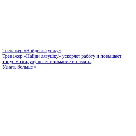
Тренажер «Найди лягушку»
Тренажер «Найди лягушку» ускоряет работу и повышает
тонус мозга, улучшает внимание и память.
Узнать больше »