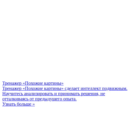
Тренажер «Похожие картины»
Тренажер «Похожие картины» сделает интеллект подвижным.
Научитесь анализировать и принимать решения, не
отталкиваясь от предыдущего опыта.
Узнать больше »