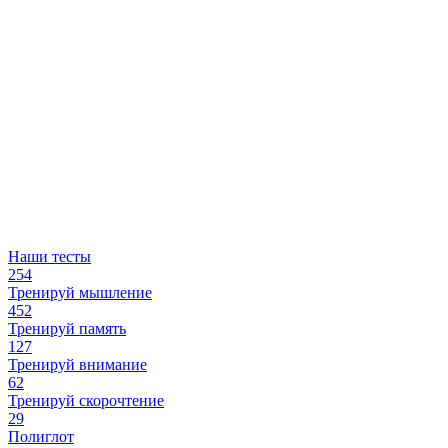
Наши тесты
254
Тренируй мышление
452
Тренируй память
127
Тренируй внимание
62
Тренируй скорочтение
29
Полиглот