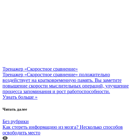
Тренажер «Скоростное сравнение»
Тренажер «Скоростное сравнение» положительно
воздействует на кратковременную память. Вы заметите
повышение скорости мыслительных операций, улучшение
процесса запоминания и рост работоспособности.
Узнать больше »
Читать далее
Без рубрики
Как стереть информацию из мозга? Несколько способов
освободить место