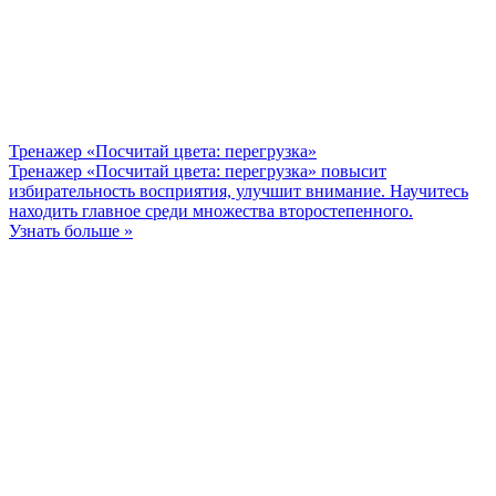
Тренажер «Посчитай цвета: перегрузка»
Тренажер «Посчитай цвета: перегрузка» повысит
избирательность восприятия, улучшит внимание. Научитесь
находить главное среди множества второстепенного.
Узнать больше »