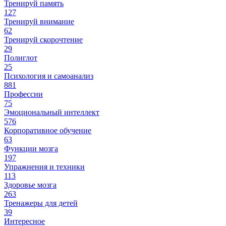
Тренируй память
127
Тренируй внимание
62
Тренируй скорочтение
29
Полиглот
25
Психология и самоанализ
881
Профессии
75
Эмоциональный интеллект
576
Корпоративное обучение
63
Функции мозга
197
Упражнения и техники
113
Здоровье мозга
263
Тренажеры для детей
39
Интересное