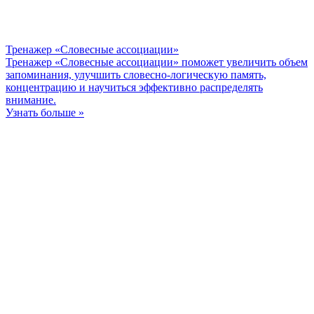
Тренажер «Словесные ассоциации»
Тренажер «Словесные ассоциации» поможет увеличить объем
запоминания, улучшить словесно-логическую память,
концентрацию и научиться эффективно распределять
внимание.
Узнать больше »