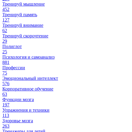
Тренируй мышление
452
Тренируй память
127
Тренируй внимание
62
Тренируй скорочтение
29
Полиглот
25
Психология и самоанализ
881
Профессии
75
Эмоциональный интеллект
576
Корпоративное обучение
63
Функции мозга
197
Упражнения и техники
113
Здоровье мозга
263
Тренажеры для детей