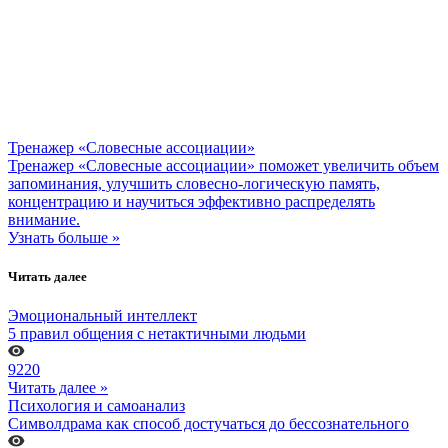
Тренажер «Словесные ассоциации»
Тренажер «Словесные ассоциации» поможет увеличить объем
запоминания, улучшить словесно-логическую память,
концентрацию и научиться эффективно распределять
внимание.
Узнать больше »
Читать далее
Эмоциональный интеллект
5 правил общения с нетактичными людьми
9220
Читать далее »
Психология и самоанализ
Символдрама как способ достучаться до бессознательного