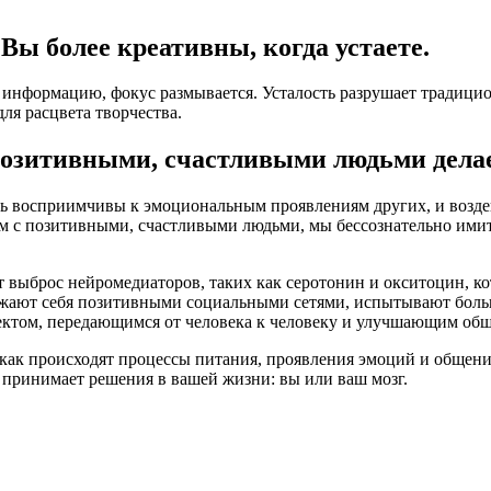
ы более креативны, когда устаете.
ю информацию, фокус размывается. Усталость разрушает традиц
для расцвета творчества.
озитивными, счастливыми людьми делает
ь восприимчивы к эмоциональным проявлениям других, и возд
ем с позитивными, счастливыми людьми, мы бессознательно ими
 выброс нейромедиаторов, таких как серотонин и окситоцин, к
ужают себя позитивными социальными сетями, испытывают больш
ектом, передающимся от человека к человеку и улучшающим об
, как происходят процессы питания, проявления эмоций и общен
о принимает решения в вашей жизни: вы или ваш мозг.