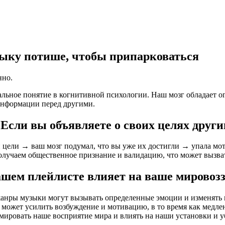
зыку потише, чтобы припарковаться
нно.
альное понятие в когнитивной психологии. Наш мозг обладает о
информации перед другими.
сли вы объявляете о своих целях другим
цели → ваш мозг подумал, что вы уже их достигли → упала мот
получаем общественное признание и валидацию, что может вызв
шем плейлисте влияет на ваше мировоз
жанры музыки могут вызывать определенные эмоции и изменять 
может усилить возбуждение и мотивацию, в то время как медлен
рмировать наше восприятие мира и влиять на наши установки и 