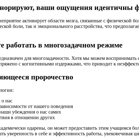
игнорируют, ваши ощущения идентичны 
еприятие активирует области мозга, связанные с физической бол
ческой боли, так и эмоционального расстройства, что предпола
е работать в многозадачном режиме
дназначен для многозадачности. Хотя мы можем воспринимать с
опряжено с когнитивными издержками, что приводит к неэффек
яющееся пророчество
логии:
 о нас
зависимости от нашего поведения
 наши убеждения о нас самих
ствия в отношении других
академически одарены, он может предоставить этим учащимся б
ть уверенность в себе и эффективность работы, увековечивая ц