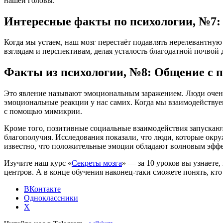
нашей головы.
Интересные факты по психологии, №7: В
Когда мы устаем, наш мозг перестаёт подавлять нерелевантну
взглядам и перспективам, делая усталость благодатной почвой 
Факты из психологии, №8: Общение с п
Это явление называют эмоциональным заражением. Люди очен
эмоциональные реакции у нас самих. Когда мы взаимодейству
с помощью мимикрии.
Кроме того, позитивные социальные взаимодействия запускают
благополучия. Исследования показали, что люди, которые окр
известно, что положительные эмоции обладают волновым эфф
Изучите наш курс «
Секреты мозга
» — за 10 уроков вы узнаете
центров. А в конце обучения наконец-таки сможете понять, кт
ВКонтакте
Одноклассники
X