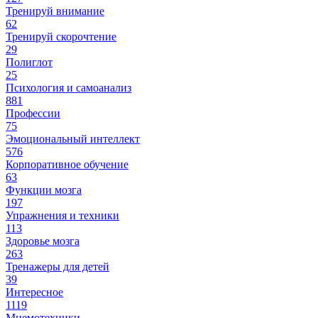
Тренируй внимание
62
Тренируй скорочтение
29
Полиглот
25
Психология и самоанализ
881
Профессии
75
Эмоциональный интеллект
576
Корпоративное обучение
63
Функции мозга
197
Упражнения и техники
113
Здоровье мозга
263
Тренажеры для детей
39
Интересное
1119
Мнемотехники