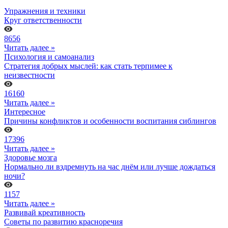
Упражнения и техники
Круг ответственности
8656
Читать далее »
Психология и самоанализ
Стратегия добрых мыслей: как стать терпимее к
неизвестности
16160
Читать далее »
Интересное
Причины конфликтов и особенности воспитания сиблингов
17396
Читать далее »
Здоровье мозга
Нормально ли вздремнуть на час днём или лучше дождаться
ночи?
1157
Читать далее »
Развивай креативность
Советы по развитию красноречия