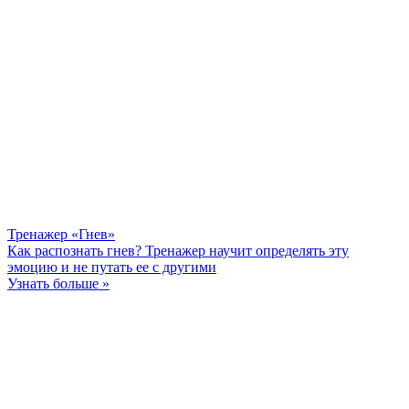
Тренажер «Гнев»
Как распознать гнев? Тренажер научит определять эту
эмоцию и не путать ее с другими
Узнать больше »