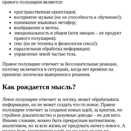
правого полушария являются:
пространственная ориентация;
восприятие музыки (но не способность к обучению!);
понимание языковых метафор;
воображение и мечты;
эмоциональность в общем (хотя эмоции – не продукт
правого полушария);
секс (но не техника и физиология секса!);
параллельная обработка информации;
управление левой частью тела.
Правое полушарие отвечает за бессознательные реакции,
поэтому включается в ситуациях, когда нет времени на
принятие логически выверенного решения.
Как рождается мысль?
Левое полушарие отвечает за логику, может обрабатывать
информацию, но не может создать что-то новое. Правое
полушарие отвечает за создание новых идей, за креатив, но
стройное доказательство и разумные доводы – не для него.
Иными словами, можно быть прекрасным математиком,
аналитиком, но за всю жизнь не придумать ничего нового. А
можно быть генератором идей, но ни одну из них не