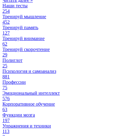
Читать далее »
Наши тесты
254
Тренируй мышление
452
Тренируй память
127
Тренируй внимание
62
Тренируй скорочтение
29
Полиглот
25
Психология и самоанализ
881
Профессии
75
Эмоциональный интеллект
576
Корпоративное обучение
63
Функции мозга
197
Упражнения и техники
113