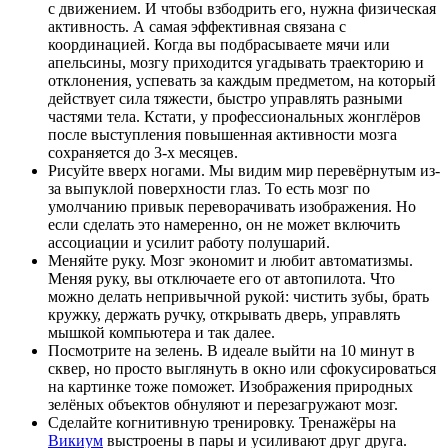
с движением. И чтобы взбодрить его, нужна физическая
активность. А самая эффективная связана с
координацией. Когда вы подбрасываете мячи или
апельсины, мозгу приходится угадывать траекторию и
отклонения, успевать за каждым предметом, на который
действует сила тяжести, быстро управлять разными
частями тела. Кстати, у профессиональных жонглёров
после выступления повышенная активности мозга
сохраняется до 3-х месяцев.
Рисуйте вверх ногами. Мы видим мир перевёрнутым из-
за выпуклой поверхности глаз. То есть мозг по
умолчанию привык переворачивать изображения. Но
если сделать это намеренно, он не может включить
ассоциации и усилит работу полушарий.
Меняйте руку. Мозг экономит и любит автоматизмы.
Меняя руку, вы отключаете его от автопилота. Что
можно делать непривычной рукой: чистить зубы, брать
кружку, держать ручку, открывать дверь, управлять
мышкой компьютера и так далее.
Посмотрите на зелень. В идеале выйти на 10 минут в
сквер, но просто выглянуть в окно или сфокусироваться
на картинке тоже поможет. Изображения природных
зелёных объектов обнуляют и перезагружают мозг.
Сделайте когнитивную тренировку. Тренажёры на
Викиум
выстроены в пары и усиливают друг друга.