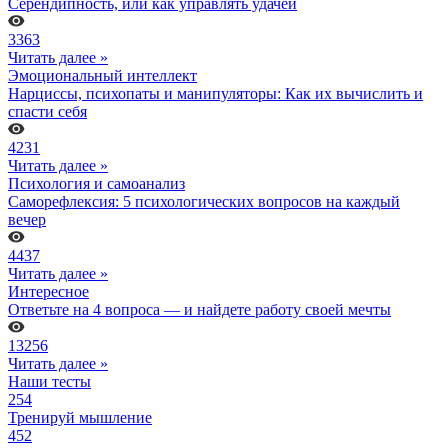
Серендипность, или как управлять удачей
3363
Читать далее »
Эмоциональный интеллект
Нарциссы, психопаты и манипуляторы: Как их вычислить и
спасти себя
4231
Читать далее »
Психология и самоанализ
Саморефлексия: 5 психологических вопросов на каждый
вечер
4437
Читать далее »
Интересное
Ответьте на 4 вопроса — и найдете работу своей мечты
13256
Читать далее »
Наши тесты
254
Тренируй мышление
452