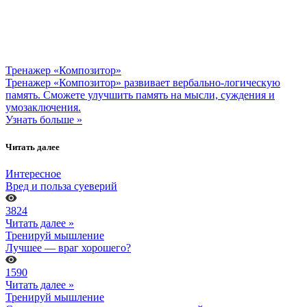
Тренажер «Композитор»
Тренажер «Композитор» развивает вербально-логическую
память. Сможете улучшить память на мысли, суждения и
умозаключения.
Узнать больше »
Читать далее
Интересное
Вред и польза суеверий
3824
Читать далее »
Тренируй мышление
Лучшее ― враг хорошего?
1590
Читать далее »
Тренируй мышление