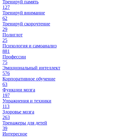
Тренируй память
127
Тренируй внимание
62
Тренируй скорочтение
29
Полиглот
25
Психология и самоанализ
881
Профессии
75
Эмоциональный интеллект
576
Корпоративное обучение
63
Функции мозга
197
Упражнения и техники
113
Здоровье мозга
263
Тренажеры для детей
39
Интересное