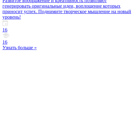
Развитое воображение и креативность позволяют
генерировать оригинальные идеи, воплощение которых
приносит успех. Поднимите творческое мышление на новый
уровень!
16
16
Узнать больше »