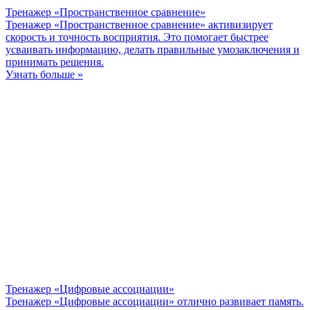
Тренажер «Пространственное сравнение»
Тренажер «Пространственное сравнение» активизирует
скорость и точность восприятия. Это помогает быстрее
усваивать информацию, делать правильные умозаключения и
принимать решения.
Узнать больше »
Тренажер «Цифровые ассоциации»
Тренажер «Цифровые ассоциации» отлично развивает память.