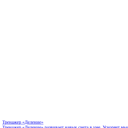
Тренажер «Деление»
Тренажер «Деление» развивает навык счета в уме. Ускоряет мы