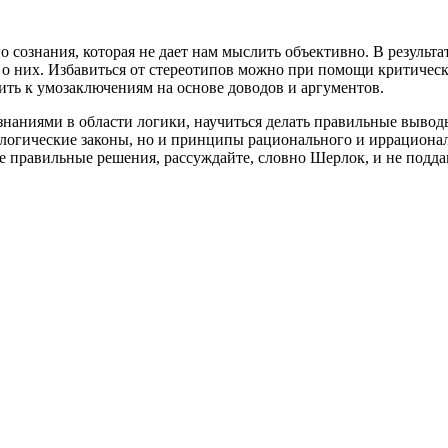
ознания, которая не дает нам мыслить объективно. В результат
я о них. Избавиться от стереотипов можно при помощи критичес
ить к умозаключениям на основе доводов и аргументов.
знаниями в области логики, научиться делать правильные вывод
ко логические законы, но и принципы рационального и иррацион
те правильные решения, рассуждайте, словно Шерлок, и не подд