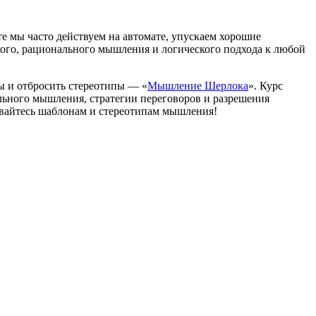
е мы часто действуем на автомате, упускаем хорошие
кого, рационального мышления и логического подхода к любой
ы и отбросить стереотипы — «
Мышление Шерлока
». Курс
ального мышления, стратегии переговоров и разрешения
авайтесь шаблонам и стереотипам мышления!