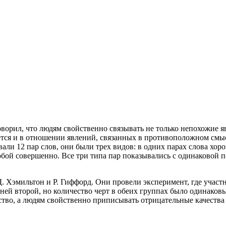
ворил, что людям свойственно связывать не только непохожие я
ляется и в отношении явлений, связанных в противоположном см
али 12 пар слов, они были трех видов: в одних парах слова хор
обой совершенно. Все три типа пар показывались с одинаковой 
. Хэмильтон и Р. Гиффорд. Они провели эксперимент, где учас
ней второй, но количество черт в обеих группах было одинаков
ство, а людям свойственно приписывать отрицательные качества