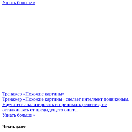
Узнать больше »
Тренажер «Похожие картины»
Тренажер «Похожие картины» сделает интеллект подвижным.
Научитесь анализировать и принимать решения, не
отталкиваясь от предыдущего опыта.
Узнать больше »
Читать далее