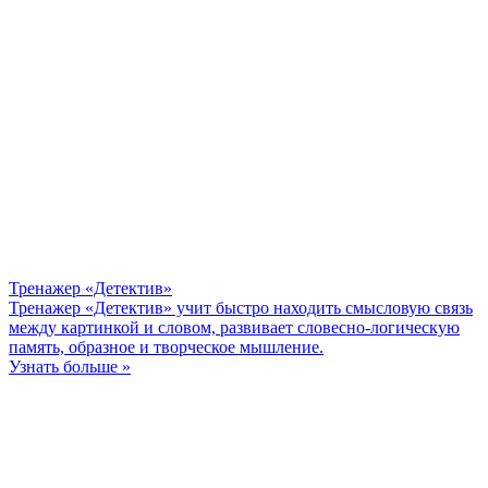
Тренажер «Детектив»
Тренажер «Детектив» учит быстро находить смысловую связь
между картинкой и словом, развивает словесно-логическую
память, образное и творческое мышление.
Узнать больше »