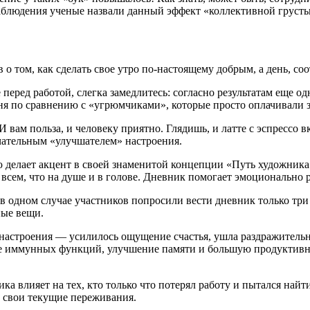
наблюдения ученые назвали данный эффект «коллективной грусть
 о том, как сделать свое утро по-настоящему добрым, а день, со
 перед работой, слегка замедлитесь: согласно результатам еще о
ня по сравнению с «угрюмчиками», которые просто оплачивали з
 вам польза, и человеку приятно. Глядишь, и латте с эспрессо в
чательным «улучшателем» настроения.
ю делает акцент в своей знаменитой концепции «Путь художника
 всем, что на душе и в голове. Дневник помогает эмоционально р
 в одном случае участников попросили вести дневник только тр
ные вещи.
 настроения — усилилось ощущение счастья, ушла раздражительн
е иммунных функций, улучшение памяти и большую продуктивно
ка влияет на тех, кто только что потерял работу и пытался найт
е свои текущие переживания.