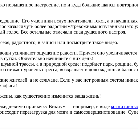
ько повышенное настроение, но и куда большие шансы повторног
едование. Его участники вслух начитывали текст, а в наушника
олос казался чуть более радостным/тревожным/испуганным (это у
ый голос. Все остальные отмечали спад душевного настроя.
ебя, радостного, в записи или посмотрите такое видео.
 овощи усиливают ощущение радости. Причем оно увеличивается
в сутки. Обязательно начинайте с них день!
шумной трассы, а в природной среде: подойдет парк, рощица, бу
то снижает уровень стресса, возвращает в долгожданный баланс 
ие жителей, а не сельчане. Если у вас нет ровным счетом ника
и офиса!
ажены, как существенно изменится ваша жизнь!
 ежедневную привычку Викиум — например, в виде
когнитивных
исходит перезагрузка для мозга и самосовершенствование. Суп