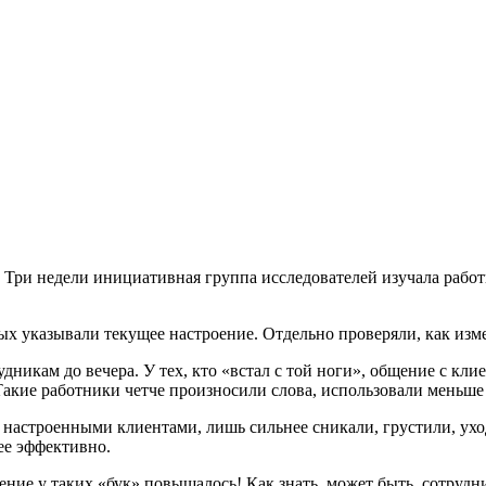
. Три недели инициативная группа исследователей изучала рабо
рых указывали текущее настроение. Отдельно проверяли, как изм
удникам до вечера. У тех, кто «встал с той ноги», общение с к
акие работники четче произносили слова, использовали меньше
но настроенными клиентами, лишь сильнее сникали, грустили, ух
ее эффективно.
ение у таких «бук» повышалось! Как знать, может быть, сотрудн