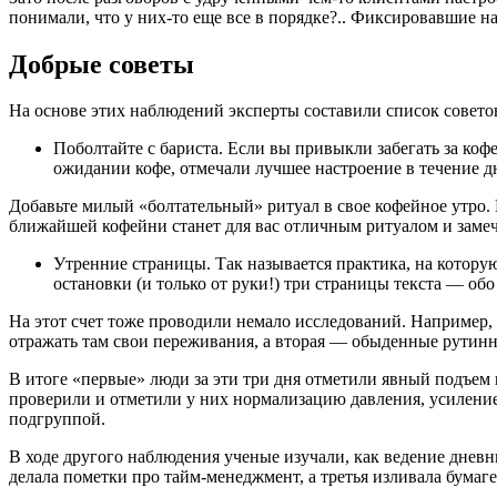
понимали, что у них-то еще все в порядке?.. Фиксировавшие 
Добрые советы
На основе этих наблюдений эксперты составили список советов
Поболтайте с бариста. Если вы привыкли забегать за кофе
ожидании кофе, отмечали лучшее настроение в течение д
Добавьте милый «болтательный» ритуал в свое кофейное утро. И
ближайшей кофейни станет для вас отличным ритуалом и заме
Утренние страницы. Так называется практика, на котору
остановки (и только от руки!) три страницы текста — обо
На этот счет тоже проводили немало исследований. Например,
отражать там свои переживания, а вторая — обыденные рутин
В итоге «первые» люди за эти три дня отметили явный подъем
проверили и отметили у них нормализацию давления, усилени
подгруппой.
В ходе другого наблюдения ученые изучали, как ведение дневни
делала пометки про тайм-менеджмент, а третья изливала бумаг