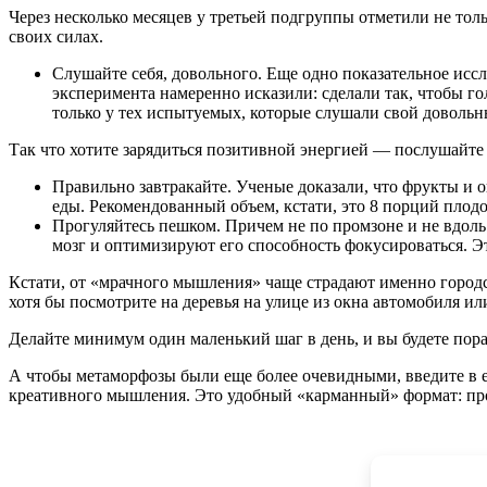
Через несколько месяцев у третьей подгруппы отметили не тол
своих силах.
Слушайте себя, довольного. Еще одно показательное иссл
эксперимента намеренно исказили: сделали так, чтобы г
только у тех испытуемых, которые слушали свой довольн
Так что хотите зарядиться позитивной энергией — послушайте с
Правильно завтракайте. Ученые доказали, что фрукты и
еды. Рекомендованный объем, кстати, это 8 порций плодо
Прогуляйтесь пешком. Причем не по промзоне и не вдоль 
мозг и оптимизируют его способность фокусироваться. Э
Кстати, от «мрачного мышления» чаще страдают именно городск
хотя бы посмотрите на деревья на улице из окна автомобиля ил
Делайте минимум один маленький шаг в день, и вы будете пор
А чтобы метаморфозы были еще более очевидными, введите в
креативного мышления. Это удобный «карманный» формат: про