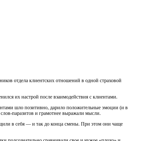
тников отдела клиентских отношений в одной страховой
енился их настрой после взаимодействия с клиентами.
лиентами шло позитивно, дарило положительные эмоции (и в
 слов-паразитов и грамотнее выражали мысли.
одили в себя — и так до конца смены. При этом они чаще
ики подсознательно сравнивали свое и чужое «плохо» и