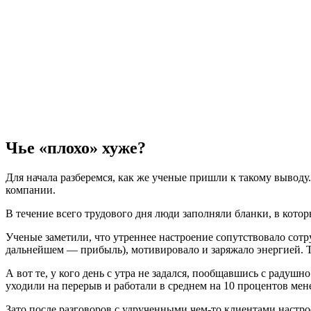
Чье «плохо» хуже?
Для начала разберемся, как же ученые пришли к такому выводу
компании.
В течение всего трудового дня люди заполняли бланки, в кото
Ученые заметили, что утреннее настроение сопутствовало сотр
дальнейшем — прибыль), мотивировало и заряжало энергией. Т
А вот те, у кого день с утра не задался, пообщавшись с радуш
уходили на перерыв и работали в среднем на 10 процентов мен
Зато после разговоров с удрученными чем-то клиентами настро