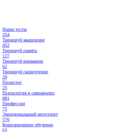
Наши тесты
254
Тренируй мышление
452
Тренируй память
127
Тренируй внимание
62
Тренируй скорочтение
29
Полиглот
25
Психология и самоанализ
881
Профессии
75
Эмоциональный интеллект
576
Корпоративное обучение
63