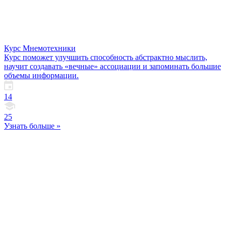
Курс Мнемотехники
Курс поможет улучшить способность абстрактно мыслить,
научит создавать «вечные» ассоциации и запоминать большие
объемы информации.
14
25
Узнать больше »