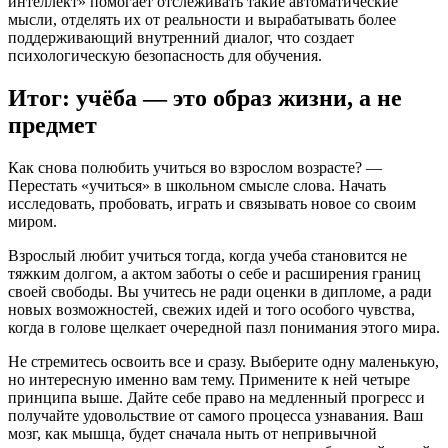
интеллект» помогает отслеживать такие автоматические
мысли, отделять их от реальности и вырабатывать более
поддерживающий внутренний диалог, что создает
психологическую безопасность для обучения.
Итог: учёба — это образ жизни, а не
предмет
Как снова полюбить учиться во взрослом возрасте? —
Перестать «учиться» в школьном смысле слова. Начать
исследовать, пробовать, играть и связывать новое со своим
миром.
Взрослый любит учиться тогда, когда учеба становится не
тяжким долгом, а актом заботы о себе и расширения границ
своей свободы. Вы учитесь не ради оценки в дипломе, а ради
новых возможностей, свежих идей и того особого чувства,
когда в голове щелкает очередной пазл понимания этого мира.
Не стремитесь освоить все и сразу. Выберите одну маленькую,
но интересную именно вам тему. Примените к ней четыре
принципа выше. Дайте себе право на медленный прогресс и
получайте удовольствие от самого процесса узнавания. Ваш
мозг, как мышца, будет сначала ныть от непривычной