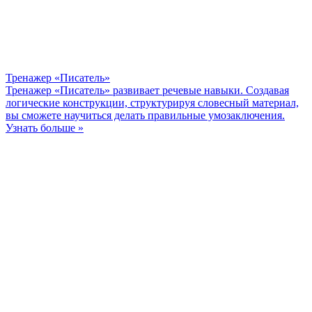
Тренажер «Писатель»
Тренажер «Писатель» развивает речевые навыки. Создавая
логические конструкции, структурируя словесный материал,
вы сможете научиться делать правильные умозаключения.
Узнать больше »