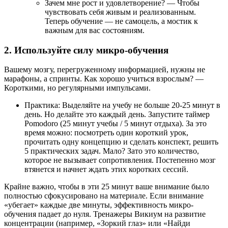
Зачем мне рост и удовлетворение? — Чтобы
чувствовать себя живым и реализованным.
Теперь обучение — не самоцель, а мостик к
важным для вас состояниям.
2. Используйте силу микро-обучения
Вашему мозгу, перегруженному информацией, нужны не
марафоны, а спринты. Как хорошо учиться взрослым? —
Короткими, но регулярными импульсами.
Практика: Выделяйте на учебу не больше 20-25 минут в
день. Но делайте это каждый день. Запустите таймер
Pomodoro (25 минут учебы / 5 минут отдыха). За это
время можно: посмотреть один короткий урок,
прочитать одну концепцию и сделать конспект, решить
5 практических задач. Мало? Зато это количество,
которое не вызывает сопротивления. Постепенно мозг
втянется и начнет ждать этих коротких сессий.
Крайне важно, чтобы в эти 25 минут ваше внимание было
полностью сфокусировано на материале. Если внимание
«убегает» каждые две минуты, эффективность микро-
обучения падает до нуля. Тренажеры Викиум на развитие
концентрации (например, «Зоркий глаз» или «Найди