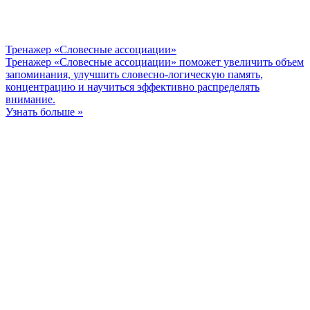
Тренажер «Словесные ассоциации»
Тренажер «Словесные ассоциации» поможет увеличить объем
запоминания, улучшить словесно-логическую память,
концентрацию и научиться эффективно распределять
внимание.
Узнать больше »