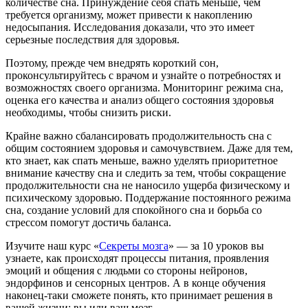
количестве сна. Принуждение себя спать меньше, чем
требуется организму, может привести к накоплению
недосыпания. Исследования доказали, что это имеет
серьезные последствия для здоровья.
Поэтому, прежде чем внедрять короткий сон,
проконсультируйтесь с врачом и узнайте о потребностях и
возможностях своего организма. Мониторинг режима сна,
оценка его качества и анализ общего состояния здоровья
необходимы, чтобы снизить риски.
Крайне важно сбалансировать продолжительность сна с
общим состоянием здоровья и самочувствием. Даже для тем,
кто знает, как спать меньше, важно уделять приоритетное
внимание качеству сна и следить за тем, чтобы сокращение
продолжительности сна не наносило ущерба физическому и
психическому здоровью. Поддержание постоянного режима
сна, создание условий для спокойного сна и борьба со
стрессом помогут достичь баланса.
Изучите наш курс «
Секреты мозга
» — за 10 уроков вы
узнаете, как происходят процессы питания, проявления
эмоций и общения с людьми со стороны нейронов,
эндорфинов и сенсорных центров. А в конце обучения
наконец-таки сможете понять, кто принимает решения в
вашей жизни: вы или ваш мозг.