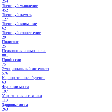
254
Тренируй мышление
452
Тренируй память
127
Тренируй внимание
62
Тренируй скорочтение
29
Полиглот
25
Психология и самоанализ
881
Профессии
75
Эмоциональный интеллект
576
Корпоративное обучение
63
Функции мозга
197
Упражнения и техники
113
Здоровье мозга
263