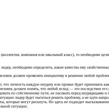
 (коллектив, компания или школьный класс), то необходимо цел
лидер, необходимо определить, какие качества ему свойственны
ловек должен проявлять инициативу в решении любой проблемы.
, что личность каждую неудачу или промах будет принимать как
еловек должен понять, что любой исход — это последствие его
овать по собственному пути, не пасовать перед неурядицами и п
итуации лидер будет пытаться решить проблему, а не идти напро
ы, которые могут рискнуть. Но здесь не подходит высказывани
альной ситуации.