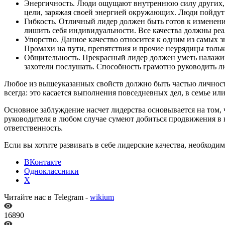
Энергичность. Люди ощущают внутреннюю силу других, п
цели, заряжая своей энергией окружающих. Люди пойдут 
Гибкость. Отличный лидер должен быть готов к изменени
лишить себя индивидуальности. Все качества должны реа
Упорство. Данное качество относится к одним из самых 
Промахи на пути, препятствия и прочие неурядицы только
Общительность. Прекрасный лидер должен уметь налажив
захотели послушать. Способность грамотно руководить 
Любое из вышеуказанных свойств должно быть частью личностн
всегда: это касается выполнения повседневных дел, в семье ил
Основное заблуждение насчет лидерства основывается на том, 
руководителя в любом случае сумеют добиться продвижения в ка
ответственность.
Если вы хотите развивать в себе лидерские качества, необход
ВКонтакте
Одноклассники
X
Читайте нас в Telegram -
wikium
16890