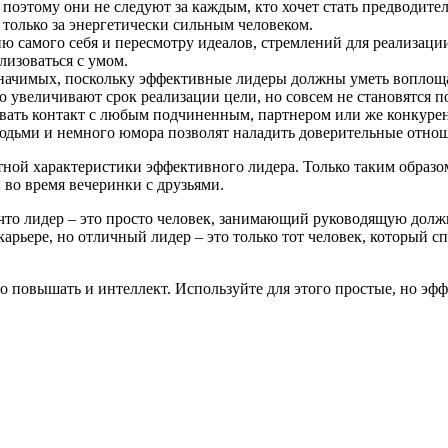
оэтому они не следуют за каждым, кто хочет стать предводител
только за энергетически сильным человеком.
ю самого себя и пересмотру идеалов, стремлений для реализаци
лизоваться с умом.
значимых, поскольку эффективные лидеры должны уметь воплощат
 увеличивают срок реализации цели, но совсем не становятся по
ать контакт с любым подчиненным, партнером или же конкурен
людьми и немного юмора позволят наладить доверительные отно
ой характеристики эффективного лидера. Только таким образом 
и во время вечеринки с друзьями.
что лидер – это просто человек, занимающий руководящую должно
рьере, но отличный лидер – это только тот человек, который спо
имо повышать и интеллект. Используйте для этого простые, но э