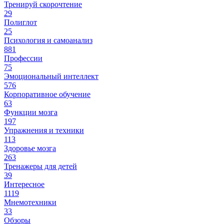
Тренируй скорочтение
29
Полиглот
25
Психология и самоанализ
881
Профессии
75
Эмоциональный интеллект
576
Корпоративное обучение
63
Функции мозга
197
Упражнения и техники
113
Здоровье мозга
263
Тренажеры для детей
39
Интересное
1119
Мнемотехники
33
Обзоры