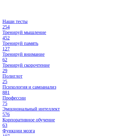
Наши тесты
254
Тренируй мышление
452
Тренируй память
127
Тренируй внимание
62
Тренируй скорочтение
29
Полиглот
25
Психология и самоанализ
881
Профессии
75
Эмоциональный интеллект
576
Корпоративное обучение
63
Функции мозга