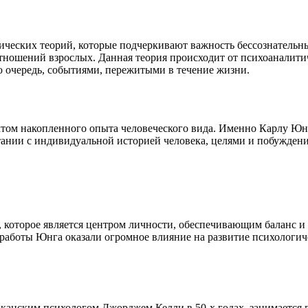
гических теорий, которые подчеркивают важность бессознатель
отношений взрослых. Данная теория происходит от психоаналити
ю очередь, событиями, пережитыми в течение жизни.
уктом накопленного опыта человеческого вида. Именно Карлу Ю
ании с индивидуальной историей человека, целями и побуждения
 которое является центром личности, обеспечивающим баланс и 
работы Юнга оказали огромное влияние на развитие психологиче
риканским психологом Джорджем Келли в 50-х годах, занимаетс