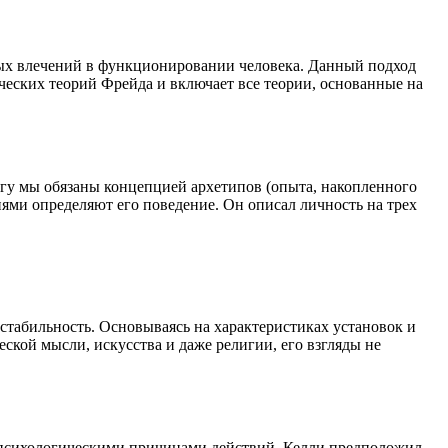
ных влечений в функционировании человека. Данный подход
ческих теорий Фрейда и включает все теории, основанные на
нгу мы обязаны концепцией архетипов (опыта, накопленного
ми определяют его поведение. Он описал личность на трех
стабильность. Основываясь на характеристиках установок и
ской мысли, искусства и даже религии, его взгляды не
я психологическими причинами действий. Келли предположил,