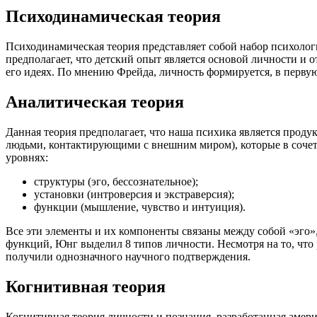
Психодинамическая теория
Психодинамическая теория представляет собой набор психоло
предполагает, что детский опыт является основой личности и 
его идеях. По мнению Фрейда, личность формируется, в перву
Аналитическая теория
Данная теория предполагает, что наша психика является прод
людьми, контактирующими с внешним миром), которые в сочет
уровнях:
структуры (эго, бессознательное);
установки (интроверсия и экстраверсия);
функции (мышление, чувство и интуиция).
Все эти элементы и их компоненты связаны между собой «эго»,
функций, Юнг выделил 8 типов личности. Несмотря на то, что 
получили однозначного научного подтверждения.
Когнитивная теория
Когнитивная теория личности и познания, разработанная аме