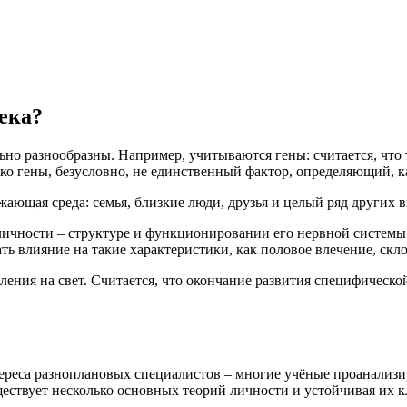
ека?
ольно разнообразны. Например, учитываются гены: считается, чт
ко гены, безусловно, не единственный фактор, определяющий, к
ающая среда: семья, близкие люди, друзья и целый ряд других 
личности – структуре и функционировании его нервной системы
ть влияние на такие характеристики, как половое влечение, ск
ления на свет. Считается, что окончание развития специфическ
ереса разноплановых специалистов – многие учёные проанализи
ествует несколько основных теорий личности и устойчивая их 