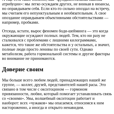
атрибуции»: мы легко осуждаем других, не вникая в нюансы,
но оправдываем себя. Если кто-то сильно опоздал на встречу,
мы считаем его непунктуальным и необязательным. А свое
опоздание оправдываем объективными обстоятельствами —
например, пробками.
Отсюда, кстати, вырос феномен боди-шейминга — это когда
окружающие осуждают полных людей. Тем, кто ни разу не
сталкивался с проблемами с лишними килограммами,
кажется, что такие же обстоятельства и у остальных, а значит,
полные люди просто ленивы по своей сути. Однако
метаболизм, работа гормональной системы и другие факторы
во внимание не принимаются.
Доверие своим
Мы больше всего любим людей, принадлежащих нашей же
группе, — коллег, друзей, представителей нашей расы. Это
связано в том числе с окситоцином — гормоном
привязанности, любви, который помогает устанавливать связь
со «своими». Увы, волшебный окситоцин работает и
наоборот: всех «чужаков» мы опасаемся, относимся к ним
настороженно, а иногда и открыто ненавидим.