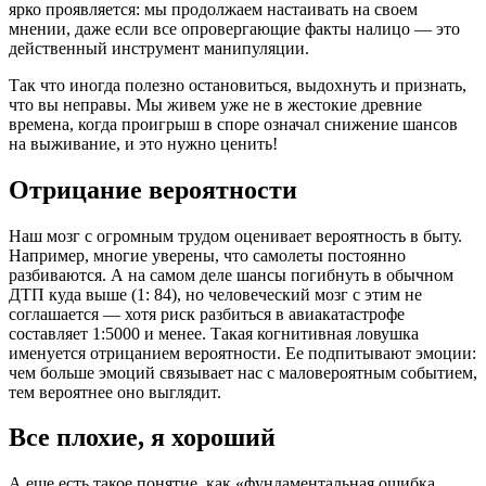
ярко проявляется: мы продолжаем настаивать на своем
мнении, даже если все опровергающие факты налицо — это
действенный инструмент манипуляции.
Так что иногда полезно остановиться, выдохнуть и признать,
что вы неправы. Мы живем уже не в жестокие древние
времена, когда проигрыш в споре означал снижение шансов
на выживание, и это нужно ценить!
Отрицание вероятности
Наш мозг с огромным трудом оценивает вероятность в быту.
Например, многие уверены, что самолеты постоянно
разбиваются. А на самом деле шансы погибнуть в обычном
ДТП куда выше (1: 84), но человеческий мозг с этим не
соглашается — хотя риск разбиться в авиакатастрофе
составляет 1:5000 и менее. Такая когнитивная ловушка
именуется отрицанием вероятности. Ее подпитывают эмоции:
чем больше эмоций связывает нас с маловероятным событием,
тем вероятнее оно выглядит.
Все плохие, я хороший
А еще есть такое понятие, как «фундаментальная ошибка