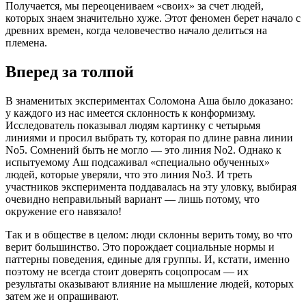
Получается, мы переоцениваем «своих» за счет людей,
которых знаем значительно хуже. Этот феномен берет начало с
древних времен, когда человечество начало делиться на
племена.
Вперед за толпой
В знаменитых экспериментах Соломона Аша было доказано:
у каждого из нас имеется склонность к конформизму.
Исследователь показывал людям картинку с четырьмя
линиями и просил выбрать ту, которая по длине равна линии
No5. Сомнений быть не могло — это линия No2. Однако к
испытуемому Аш подсаживал «специально обученных»
людей, которые уверяли, что это линия No3. И треть
участников эксперимента поддавалась на эту уловку, выбирая
очевидно неправильный вариант — лишь потому, что
окружение его навязало!
Так и в обществе в целом: люди склонны верить тому, во что
верит большинство. Это порождает социальные нормы и
паттерны поведения, единые для группы. И, кстати, именно
поэтому не всегда стоит доверять соцопросам — их
результаты оказывают влияние на мышление людей, которых
затем же и опрашивают.