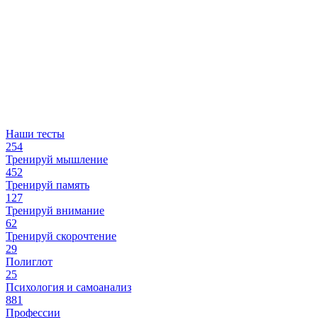
Наши тесты
254
Тренируй мышление
452
Тренируй память
127
Тренируй внимание
62
Тренируй скорочтение
29
Полиглот
25
Психология и самоанализ
881
Профессии