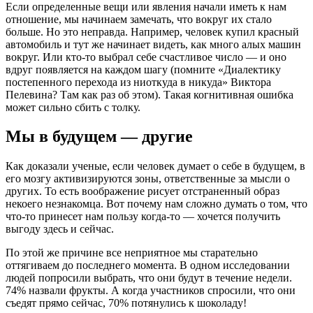
Если определенные вещи или явления начали иметь к нам
отношение, мы начинаем замечать, что вокруг их стало
больше. Но это неправда. Например, человек купил красный
автомобиль и тут же начинает видеть, как много алых машин
вокруг. Или кто-то выбрал себе счастливое число — и оно
вдруг появляется на каждом шагу (помните «Диалектику
постепенного перехода из ниоткуда в никуда» Виктора
Пелевина? Там как раз об этом). Такая когнитивная ошибка
может сильно сбить с толку.
Мы в будущем — другие
Как доказали ученые, если человек думает о себе в будущем, в
его мозгу активизируются зоны, ответственные за мысли о
других. То есть воображение рисует отстраненный образ
некоего незнакомца. Вот почему нам сложно думать о том, что
что-то принесет нам пользу когда-то — хочется получить
выгоду здесь и сейчас.
По этой же причине все неприятное мы старательно
оттягиваем до последнего момента. В одном исследовании
людей попросили выбрать, что они будут в течение недели.
74% назвали фрукты. А когда участников спросили, что они
съедят прямо сейчас, 70% потянулись к шоколаду!