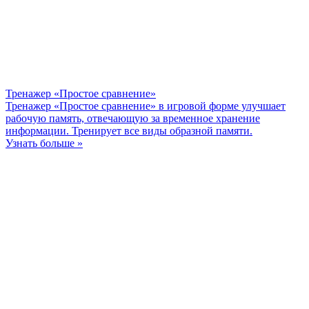
Тренажер «Простое сравнение»
Тренажер «Простое сравнение» в игровой форме улучшает
рабочую память, отвечающую за временное хранение
информации. Тренирует все виды образной памяти.
Узнать больше »