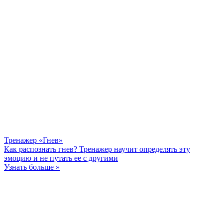
Тренажер «Гнев»
Как распознать гнев? Тренажер научит определять эту
эмоцию и не путать ее с другими
Узнать больше »