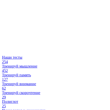
Наши тесты
254
Тренируй мышление
452
Тренируй память
127
Тренируй внимание
62
Тренируй скорочтение
29
Полиглот
25