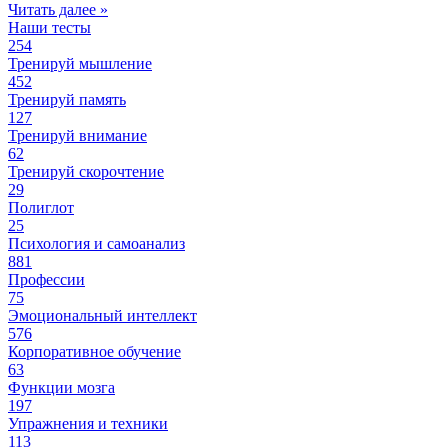
Читать далее »
Наши тесты
254
Тренируй мышление
452
Тренируй память
127
Тренируй внимание
62
Тренируй скорочтение
29
Полиглот
25
Психология и самоанализ
881
Профессии
75
Эмоциональный интеллект
576
Корпоративное обучение
63
Функции мозга
197
Упражнения и техники
113