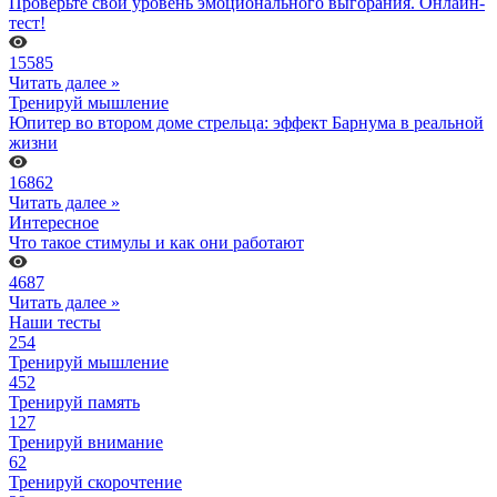
Проверьте свой уровень эмоционального выгорания. Онлайн-
тест!
15585
Читать далее »
Тренируй мышление
Юпитер во втором доме стрельца: эффект Барнума в реальной
жизни
16862
Читать далее »
Интересное
Что такое стимулы и как они работают
4687
Читать далее »
Наши тесты
254
Тренируй мышление
452
Тренируй память
127
Тренируй внимание
62
Тренируй скорочтение