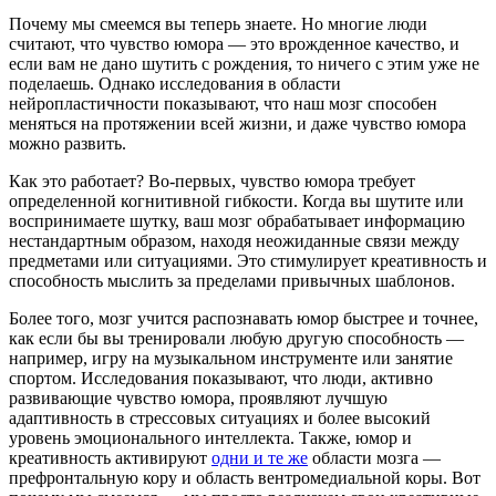
Почему мы смеемся вы теперь знаете. Но многие люди
считают, что чувство юмора — это врожденное качество, и
если вам не дано шутить с рождения, то ничего с этим уже не
поделаешь. Однако исследования в области
нейропластичности показывают, что наш мозг способен
меняться на протяжении всей жизни, и даже чувство юмора
можно развить.
Как это работает? Во-первых, чувство юмора требует
определенной когнитивной гибкости. Когда вы шутите или
воспринимаете шутку, ваш мозг обрабатывает информацию
нестандартным образом, находя неожиданные связи между
предметами или ситуациями. Это стимулирует креативность и
способность мыслить за пределами привычных шаблонов.
Более того, мозг учится распознавать юмор быстрее и точнее,
как если бы вы тренировали любую другую способность —
например, игру на музыкальном инструменте или занятие
спортом. Исследования показывают, что люди, активно
развивающие чувство юмора, проявляют лучшую
адаптивность в стрессовых ситуациях и более высокий
уровень эмоционального интеллекта. Также, юмор и
креативность активируют
одни и те же
области мозга —
префронтальную кору и область вентромедиальной коры. Вот