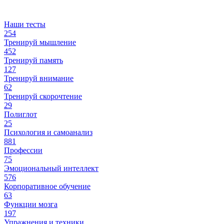
Наши тесты
254
Тренируй мышление
452
Тренируй память
127
Тренируй внимание
62
Тренируй скорочтение
29
Полиглот
25
Психология и самоанализ
881
Профессии
75
Эмоциональный интеллект
576
Корпоративное обучение
63
Функции мозга
197
Упражнения и техники