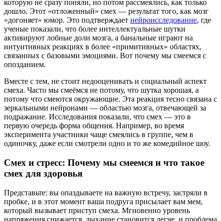
которую не сразу поняли, но потом рассмеялись, как только
дошло. Этот «отложенный» смех — результат того, как мозг
«догоняет» юмор. Это подтверждает
нейроисследование
, где
ученые показали, что более интеллектуальные шутки
активируют лобные доли мозга, а банальные играют на
интуитивных реакциях в более «примитивных» областях,
связанных с базовыми эмоциями. Вот почему мы смеемся с
опозданием.
Вместе с тем, не стоит недооценивать и социальный аспект
смеха. Часто мы смеёмся не потому, что шутка хорошая, а
потому что смеются окружающие. Эта реакция тесно связана с
зеркальными нейронами — областью мозга, отвечающей за
подражание. Исследования показали, что смех — это в
первую очередь форма общения. Например, во время
эксперимента участники чаще смеялись в группе, чем в
одиночку, даже если смотрели одно и то же комедийное шоу.
Смех и стресс: Почему мы смеемся и что такое
смех для здоровья
Представьте: вы опаздываете на важную встречу, застряли в
пробке, и в этот момент ваша подруга присылает вам мем,
который вызывает приступ смеха. Мгновенно уровень
напряжения снижается, дыхание становится легче, и проблема