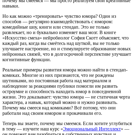
почему мы смеемся — мы просто реализуем свои креативные
навыки.
Но как можно «тренировать» чувство юмора? Один из
способов — регулярно взаимодействовать с юмором:
комедийные шоу, книги или стендап. Это не только
развлекает, но и буквально изменяет ваш мозг. В книге
«Искусство смеха» нейробиолог София Скотт объясняет, что
каждый раз, когда вы смеётесь над шуткой, вы не только
улучшаете настроение, но и стимулируете образование новых
нейронных связей, что в долгосрочной перспективе улучшает
когнитивные функции.
Реальные примеры развития юмора можно найти в стендап-
комиках. Многие из них признаются, что не рождены
шутниками, но постоянная работа над материалом и
наблюдение за реакциями публики помогли им развить
остроумие и способность находить юмор в повседневной
жизни. Это доказывает: чувство юмора — не статичная черта
характера, а навык, который можно и нужно развивать.
Почему мы смееся над комиками? Всё потому, что они
работали над своим юмором и прокачивали его.
Теперь вы знаете, почему мы смеемся. Если хотите углубиться
в тему — изучите наш курс «
Эмоциональный Интеллект
» —
он поможет вам разобраться в собственных чувствах и