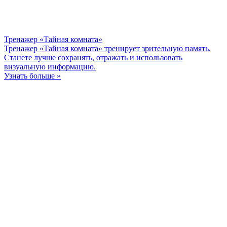
Тренажер «Тайная комната»
Тренажер «Тайная комната» тренирует зрительную память.
Станете лучше сохранять, отражать и использовать
визуальную информацию.
Узнать больше »