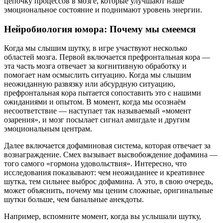
цепочку процессов в мозге, которые улучшают наше
эмоциональное состояние и поднимают уровень энергии.
Нейробиология юмора: Почему мы смеемся
Когда мы слышим шутку, в игре участвуют несколько
областей мозга. Первой включается префронтальная кора —
эта часть мозга отвечает за когнитивную обработку и
помогает нам осмыслить ситуацию. Когда мы слышим
неожиданную развязку или абсурдную ситуацию,
префронтальная кора пытается сопоставить это с нашими
ожиданиями и опытом. В момент, когда мы осознаём
несоответствие — наступает так называемый «момент
озарения», и мозг посылает сигнал амигдале и другим
эмоциональным центрам.
Далее включается дофаминовая система, которая отвечает за
вознаграждение. Смех вызывает высвобождение дофамина —
того самого «гормона удовольствия». Интересно, что
исследования показывают: чем неожиданнее и креативнее
шутка, тем сильнее выброс дофамина. А это, в свою очередь,
может объяснить, почему мы ценим сложные, оригинальные
шутки больше, чем банальные анекдоты.
Например, вспомните момент, когда вы услышали шутку,