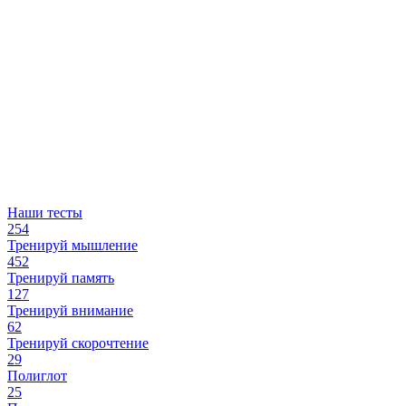
Наши тесты
254
Тренируй мышление
452
Тренируй память
127
Тренируй внимание
62
Тренируй скорочтение
29
Полиглот
25