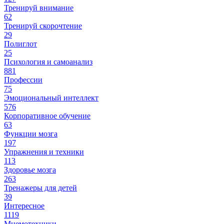
Тренируй внимание
62
Тренируй скорочтение
29
Полиглот
25
Психология и самоанализ
881
Профессии
75
Эмоциональный интеллект
576
Корпоративное обучение
63
Функции мозга
197
Упражнения и техники
113
Здоровье мозга
263
Тренажеры для детей
39
Интересное
1119
Мнемотехники