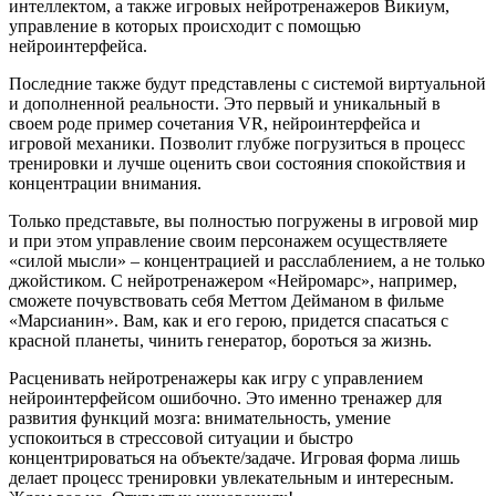
интеллектом, а также игровых нейротренажеров Викиум,
управление в которых происходит с помощью
нейроинтерфейса.
Последние также будут представлены с системой виртуальной
и дополненной реальности. Это первый и уникальный в
своем роде пример сочетания VR, нейроинтерфейса и
игровой механики. Позволит глубже погрузиться в процесс
тренировки и лучше оценить свои состояния спокойствия и
концентрации внимания.
Только представьте, вы полностью погружены в игровой мир
и при этом управление своим персонажем осуществляете
«силой мысли» – концентрацией и расслаблением, а не только
джойстиком. С нейротренажером «Нейромарс», например,
сможете почувствовать себя Меттом Дейманом в фильме
«Марсианин». Вам, как и его герою, придется спасаться с
красной планеты, чинить генератор, бороться за жизнь.
Расценивать нейротренажеры как игру с управлением
нейроинтерфейсом ошибочно. Это именно тренажер для
развития функций мозга: внимательность, умение
успокоиться в стрессовой ситуации и быстро
концентрироваться на объекте/задаче. Игровая форма лишь
делает процесс тренировки увлекательным и интересным.