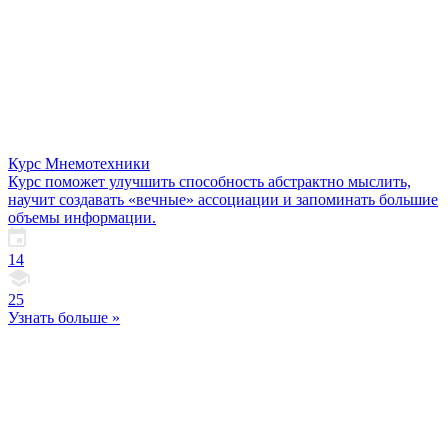
Курс Мнемотехники
Курс поможет улучшить способность абстрактно мыслить,
научит создавать «вечные» ассоциации и запоминать большие
объемы информации.
14
25
Узнать больше »