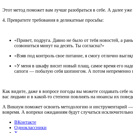
Этот метод поможет вам лучше разобраться в себе. А далее уж
4. Превратите требования в деликатные просьбы:
«Привет, подруга. Давно не было от тебя новостей, а ран
созвониться минут на десять. Ты согласна?»
«Взяв под контроль свое питание, я смогу отлично выгляд
«У меня в шкафу висит новый плащ, самое время его наде
сапоги — побалую себя шопингом. А потом непременно п
Как видите, даже в вопросе погоды вы можете создавать себе 
вас людьми и в какой-то степени повлиять на нюансы их поведе
А Викиум поможет освоить методологию и инструментарий 
вовремя. А вопреки ожиданиям будут случаться исключительно
ВКонтакте
Одноклассники
X