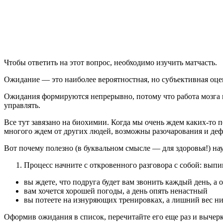
Чтобы ответить на этот вопрос, необходимо изучить матчасть.
Ожидание — это наиболее вероятностная, но субъективная оцен
Ожидания формируются непрерывно, потому что работа мозга н
управлять.
Все тут завязано на биохимии. Когда мы очень ждем каких-то
многого ждем от других людей, возможны разочарования и дефи
Вот почему полезно (в буквальном смысле — для здоровья!) нау
Процесс начните с откровенного разговора с собой: выпи
вы ждете, что подруга будет вам звонить каждый день, а 
вам хочется хорошей погоды, а день опять ненастный
вы потеете на изнуряющих тренировках, а лишний вес н
Оформив ожидания в список, перечитайте его еще раз и вычеркн