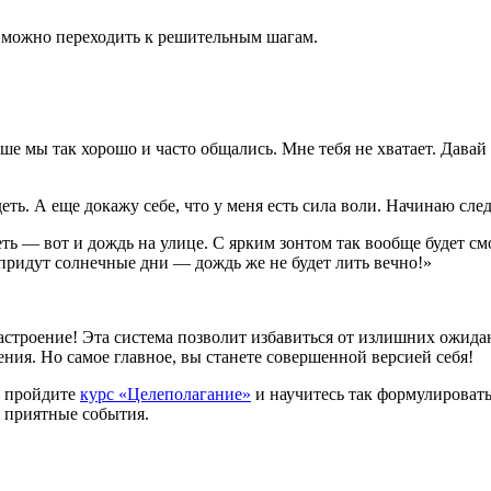
е можно переходить к решительным шагам.
ьше мы так хорошо и часто общались. Мне тебя не хватает. Дава
еть. А еще докажу себе, что у меня есть сила воли. Начинаю след
ть — вот и дождь на улице. С ярким зонтом так вообще будет с
ридут солнечные дни — дождь же не будет лить вечно!»
настроение! Эта система позволит избавиться от излишних ожид
ния. Но самое главное, вы станете совершенной версией себя!
— пройдите
курс «Целеполагание»
и научитесь так формулировать
 приятные события.