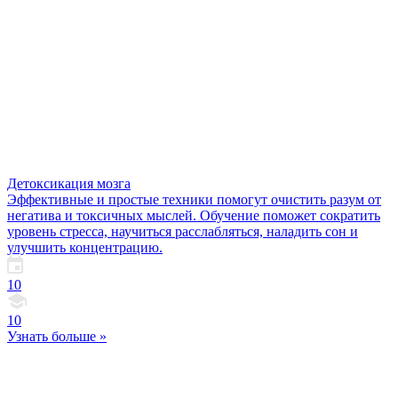
Детоксикация мозга
Эффективные и простые техники помогут очистить разум от
негатива и токсичных мыслей. Обучение поможет сократить
уровень стресса, научиться расслабляться, наладить сон и
улучшить концентрацию.
10
10
Узнать больше »