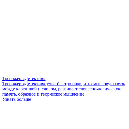
Тренажер «Детектив»
Тренажер «Детектив» учит быстро находить смысловую связь
между картинкой и словом, развивает словесно-логическую
память, образное и творческое мышление.
Узнать больше »