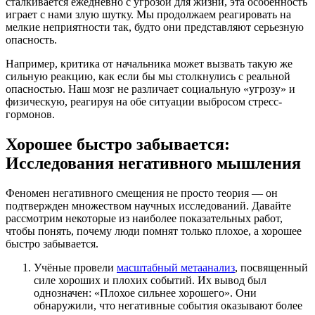
сталкивается ежедневно с угрозой для жизни, эта особенность
играет с нами злую шутку. Мы продолжаем реагировать на
мелкие неприятности так, будто они представляют серьезную
опасность.
Например, критика от начальника может вызвать такую же
сильную реакцию, как если бы мы столкнулись с реальной
опасностью. Наш мозг не различает социальную «угрозу» и
физическую, реагируя на обе ситуации выбросом стресс-
гормонов.
Хорошее быстро забывается:
Исследования негативного мышления
Феномен негативного смещения не просто теория — он
подтвержден множеством научных исследований. Давайте
рассмотрим некоторые из наиболее показательных работ,
чтобы понять, почему люди помнят только плохое, а хорошее
быстро забывается.
Учёные провели
масштабный метаанализ
, посвященный
силе хороших и плохих событий. Их вывод был
однозначен: «Плохое сильнее хорошего». Они
обнаружили, что негативные события оказывают более