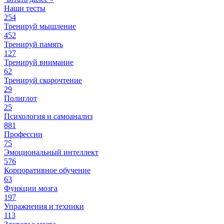
Наши тесты
254
Тренируй мышление
452
Тренируй память
127
Тренируй внимание
62
Тренируй скорочтение
29
Полиглот
25
Психология и самоанализ
881
Профессии
75
Эмоциональный интеллект
576
Корпоративное обучение
63
Функции мозга
197
Упражнения и техники
113