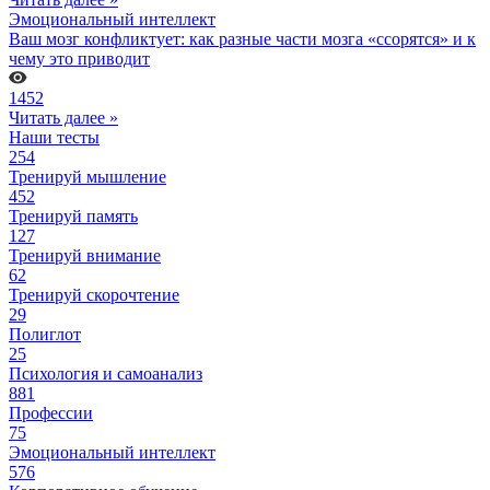
Эмоциональный интеллект
Ваш мозг конфликтует: как разные части мозга «ссорятся» и к
чему это приводит
1452
Читать далее »
Наши тесты
254
Тренируй мышление
452
Тренируй память
127
Тренируй внимание
62
Тренируй скорочтение
29
Полиглот
25
Психология и самоанализ
881
Профессии
75
Эмоциональный интеллект
576