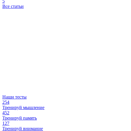
5
Все статьи
Наши тесты
254
Тренируй мышление
452
Тренируй память
127
Тренируй внимание