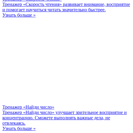
Тренажер «Скорость чтения» развивает внимание, восприятие
и помогает научиться читать значительно быстрее.
Узнать больше »
Тренажер «Найди число»
Тренажер «Найди число» улучшает зрительное восприятие и
концентрацию. Сможете выполнять важные дела, не
отвлекаясь.
Узнать больше »