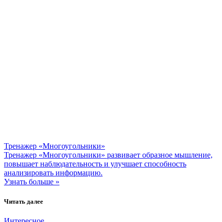
Тренажер «Многоугольники»
Тренажер «Многоугольники» развивает образное мышление,
повышает наблюдательность и улучшает способность
анализировать информацию.
Узнать больше »
Читать далее
Интересное