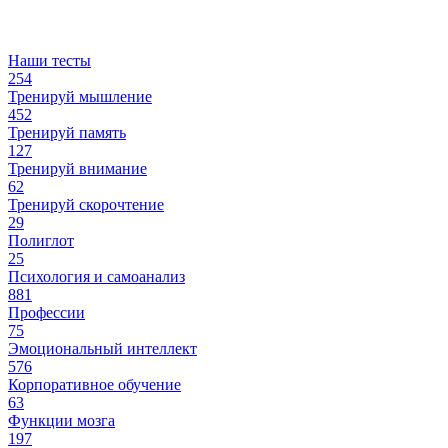
Наши тесты
254
Тренируй мышление
452
Тренируй память
127
Тренируй внимание
62
Тренируй скорочтение
29
Полиглот
25
Психология и самоанализ
881
Профессии
75
Эмоциональный интеллект
576
Корпоративное обучение
63
Функции мозга
197